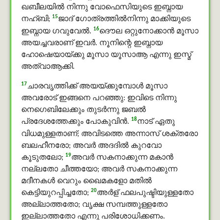
ഖബീലയിൽ നിന്നു വോഫെസിയുടെ ഇബ്നായ
15
നഹ്ബി;
ജാദ് ഗോത്രത്തില്‍നിന്നു മാക്കിയുടെ
16
ഇബ്നായ ഗവുവേല്‍.
ദൌല ഒറ്റുനോക്കാന്‍ മൂസാ
അയച്ചവരാണ് ഇവര്‍. നൂനിന്റെ ഇബ്നായ
ഹോഷെയായ്ക്കു മൂസാ യൂസാആ എന്നു ഇസ്മ്
അത്വാആക്കി.
17
ചാരവൃത്തിക്ക് അയയ്ക്കുമ്പോള്‍ മൂസാ
അവരോട് ഇങ്ങനെ പറഞ്ഞു: ഇവിടെ നിന്നു
നെഗെബിലേക്കും തുടര്‍ന്നു ജബൽ
18
പ്രദേശത്തേക്കും പോകുവിന്‍.
നാട് ഏതു
വിധമുള്ളതാണ്; അവിടത്തെ അന്നാസ് ശക്തരോ
ബലഹീനരോ; അവര്‍ അദദിൽ കുറവോ
19
കൂടുതലോ;
അവര്‍ സകനാക്കുന്ന മകാൻ
നല്ലതോ ചീത്തയോ; അവര്‍ സകനാക്കുന്ന
മദീനകള്‍ വെറും ഖൈമകളോ മതില്‍
20
കെട്ടിയുറപ്പിച്ചതോ;
അർള് ഫലപുഷ്ടിയുള്ളതോ
അല്ലാത്തതോ; വൃക്ഷ സമ്പത്തുള്ളതോ
ഇല്ലാത്തതോ എന്നു പരിശോധിക്കണം.