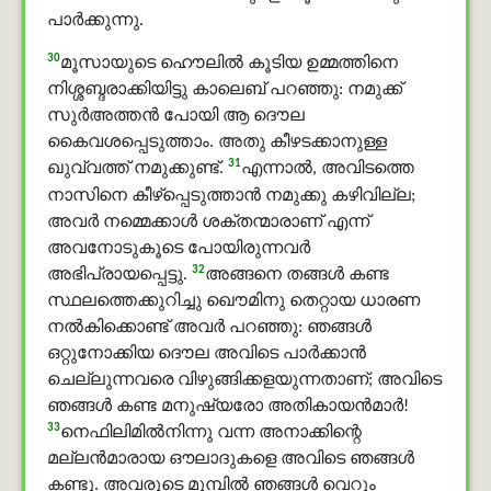
പാർക്കുന്നു.
30
മൂസായുടെ ഹൌലിൽ കൂടിയ ഉമ്മത്തിനെ
നിശ്ശബ്ദരാക്കിയിട്ടു കാലെബ് പറഞ്ഞു: നമുക്ക്
സുർഅത്തൻ പോയി ആ ദൌല
കൈവശപ്പെടുത്താം. അതു കീഴടക്കാനുള്ള
31
ഖുവ്വത്ത് നമുക്കുണ്ട്.
എന്നാല്‍, അവിടത്തെ
നാസിനെ കീഴ്‌പ്പെടുത്താന്‍ നമുക്കു കഴിവില്ല;
അവര്‍ നമ്മെക്കാള്‍ ശക്തന്മാരാണ് എന്ന്
അവനോടുകൂടെ പോയിരുന്നവര്‍
32
അഭിപ്രായപ്പെട്ടു.
അങ്ങനെ തങ്ങള്‍ കണ്ട
സ്ഥലത്തെക്കുറിച്ചു ഖൌമിനു തെറ്റായ ധാരണ
നല്‍കിക്കൊണ്ട് അവര്‍ പറഞ്ഞു: ഞങ്ങള്‍
ഒറ്റുനോക്കിയ ദൌല അവിടെ പാർക്കാന്‍
ചെല്ലുന്നവരെ വിഴുങ്ങിക്കളയുന്നതാണ്; അവിടെ
ഞങ്ങള്‍ കണ്ട മനുഷ്യരോ അതികായന്‍മാര്‍!
33
നെഫിലിമില്‍നിന്നു വന്ന അനാക്കിന്റെ
മല്ലന്‍മാരായ ഔലാദുകളെ അവിടെ ഞങ്ങള്‍
കണ്ടു. അവരുടെ മുമ്പില്‍ ഞങ്ങള്‍ വെറും