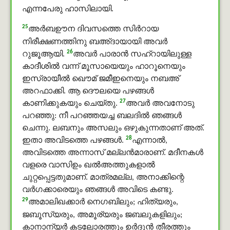
എന്നപേരു ഹാസിലായി.
25
അർബഊന ദിവസത്തെ സിർറായ
നിരീക്ഷണത്തിനു ബഅ്ദായായി അവര്‍
26
റുജൂആയി.
അവര്‍ പാരാന്‍ സഹ്റായിലുള്ള
കാദീശില്‍ വന്ന് മൂസായെയും ഹാറൂനെയും
ഇസ്രായീല്‍ ഖൌമ് ജമീഇനെയും നബഅ്
അറഫാക്കി. ആ ദൌലയെ പഴങ്ങള്‍
27
കാണിക്കുകയും ചെയ്തു.
അവര്‍ അവനോടു
പറഞ്ഞു: നീ പറഞ്ഞയച്ച ബലദിൽ ഞങ്ങള്‍
ചെന്നു. ലബനും അസലും ഒഴുകുന്നതാണ് അത്.
28
ഇതാ അവിടത്തെ പഴങ്ങള്‍.
എന്നാല്‍,
അവിടത്തെ അന്നാസ് മല്ലന്‍മാരാണ്. മദീനകള്‍
വളരെ വാസിഉം ഖൽഅത്തുകളാല്‍
ചുറ്റപ്പെട്ടതുമാണ്. മാത്രമല്ല, അനാക്കിന്റെ
വര്‍ഗക്കാരെയും ഞങ്ങള്‍ അവിടെ കണ്ടു.
29
അമാലിഖക്കാര്‍ നെഗബിലും; ഹിത്യരും,
ജബൂസ്യരും, അമൂര്യരും ജബലുകളിലും;
കാനാന്യര്‍ കടലോരത്തും ഉർദൂന്‍ തീരത്തും