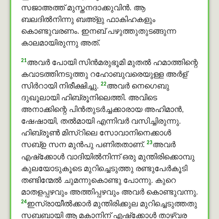
സജാഅത്ത് മുസ്തനദാക്കുവിന്‍. ആ
ബലദിൽനിന്നു ബഅ്ളു ഫാകിഹകളും
കൊണ്ടുവരണം. ഇനബ് പഴുത്തുതുടങ്ങുന്ന
കാലമായിരുന്നു അത്.
21
അവര്‍ പോയി സിന്‍മരുഭൂമി മുതല്‍ ഹമാത്തിന്റെ
കവാടത്തിനടുത്തു റഹോബുവരെയുള്ള അർള്
22
സിർറായി നിരീക്ഷിച്ചു.
അവര്‍ നെഗെബു
ദുഖൂലായി ഹിബ്രൂനിലെത്തി. അവിടെ
അനാക്കിന്റെ പിന്‍തുടര്‍ച്ചക്കാരായ അഹിമാന്‍,
ഷേഷായി, തല്‍മായി എന്നിവര്‍ വസിച്ചിരുന്നു.
ഹിബ്രൂണ്‍ മിസ്റിലെ സോവാനിനെക്കാള്‍
23
സബ്ഉ സന മുന്‍പു പണിതതാണ്.
അവര്‍
എഷ്‌ക്കോള്‍ വാദിയില്‍നിന്ന് ഒരു മുന്തിരിക്കൊമ്പു
കുലയോടുകൂടെ മുറിച്ചെടുത്തു രണ്ടുപേര്‍കൂടി
തണ്ടിന്മേല്‍ ചുമന്നുകൊണ്ടു പോന്നു. കുറെ
മാതളപ്പഴവും അത്തിപ്പഴവും അവര്‍ കൊണ്ടുവന്നു.
24
ഇസ്രായീല്‍ക്കാര്‍ മുന്തിരിക്കുല മുറിച്ചെടുത്തതു
സബബായി ആ മകാനിന് എഷ്‌ക്കോള്‍ താഴ്‌വര