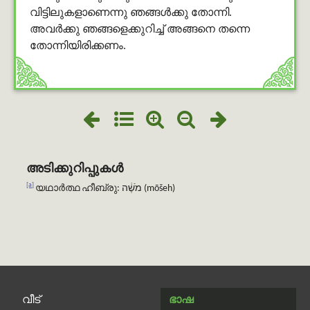
വിട്ടിലുകളാണെന്നു ഞങ്ങള്‍ക്കു തോന്നി.
അവര്‍ക്കു ഞങ്ങളെക്കുറിച്ച് അങ്ങനെ തന്നെ
തോന്നിയിരിക്കണം.
അടിക്കുറിപ്പുകൾ
[a]
യഥാർത്ഥ ഹീബ്രു: מֹשֶׁ֔ה (mōšeh)
വീട്
ഭാഷ