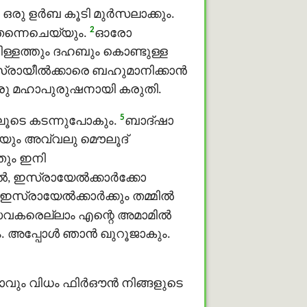
 ഒരു ളർബ കൂടി മുർസലാക്കും.
2
 തന്നെചെയ്യും.
ഓരോ
ള്ളത്തും ദഹബും കൊണ്ടുള്ള
്രായീല്‍ക്കാരെ ബഹുമാനിക്കാന്‍
ഒരു മഹാപുരുഷനായി കരുതി.
5
ിലൂടെ കടന്നുപോകും.
ബാദ്ഷാ
െയും അവ്വലു മൌലൂദ്
തതും ഇനി
‍, ഇസ്രായേല്‍ക്കാര്‍ക്കോ
്രായേല്‍ക്കാര്‍ക്കും തമ്മില്‍
സേവകരെല്ലാം എന്റെ അമാമിൽ
അപ്പോള്‍ ഞാന്‍ ഖുറൂജാകും.
ിടയാവും വിധം ഫിർഔൻ നിങ്ങളുടെ