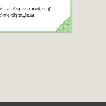
യ്തു. എന്നാല്‍, റബ്ബ്
ു വിട്ടയച്ചില്ല.