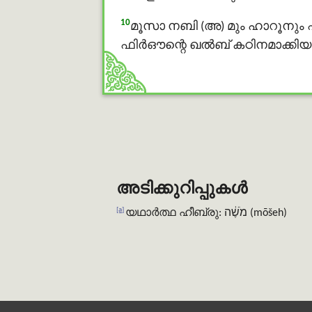
10
മൂസാ നബി (അ) മും ഹാറൂനും 
ഫിർഔന്റെ ഖൽബ് കഠിനമാക്കിയതിന
അടിക്കുറിപ്പുകൾ
[a]
യഥാർത്ഥ ഹീബ്രു: מֹשֶׁ֔ה (mōšeh)