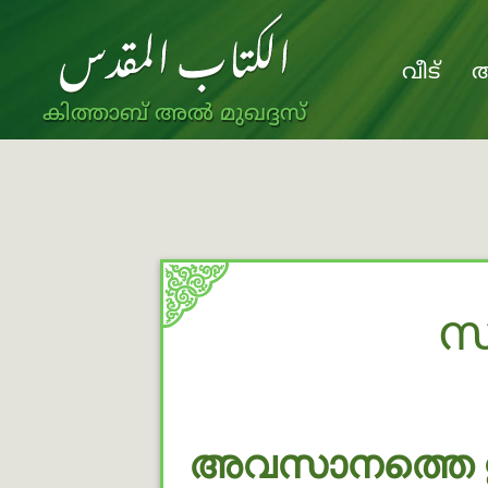
വീട്
അ
കിത്താബ് അൽ മുഖദ്ദസ്
സ
അവസാനത്തെ