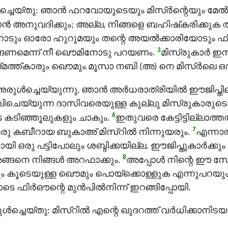
്ചെയ്തു: ഞാന്‍ ഫറവോയുടെയും മിസ്ർന്റെയും മേല്‍
ന്‍ അനുവദിക്കും; അല്ല, നിങ്ങളെ ബഹിഷ്‌കരിക്കുക
ോടും ഓരോ ഹുറുമയും തന്റെ അയല്‍ക്കാരിയോടും ഫി
3
്ങണമെന്ന് നീ ഖൌമിനോടു പറയണം.
മിസ്രുകാര്‍ ഇസ
ിദ്മത്ത്കാരും ഖൌമും മൂസാ നബി (അ) നെ മിസ്ർലെ 
അരുൾച്ചെയ്യുന്നു, ഞാന്‍ അര്‍ധരാത്രിയില്‍ ഈജിപ്ത
ിചെയ്യുന്ന ദാസിവരെയുള്ള കുല്ലു മിസ്രുകാരുട
6
െ കടിഞ്ഞൂലുകളും ചാകും.
ഇതുവരെ കേട്ടിട്ടില്ലാത്
7
രു കബീറായ ബുകാഅ് മിസ്റില്‍ നിന്നുയരും.
എന്നാല്
ഒരു പട്ടിപോലും ശബ്ദിക്കയില്ല. ഈജിപ്തുകാര്‍ക്കും ഇസ
8
 അങ്ങനെ നിങ്ങള്‍ അറഫാക്കും.
അപ്പോള്‍ നിന്റെ ഈ 
ം കൂടെയുള്ള ഖൌമും പൊയ്‌ക്കൊള്ളുക എന്നുപറയും. 
ഫിർഔന്റെ മുന്‍പില്‍നിന്ന് ഇറങ്ങിപ്പോയി.
ൾച്ചെയ്തു: മിസ്റില്‍ എന്റെ ഖുദറത്ത് വര്‍ധിക്കാന