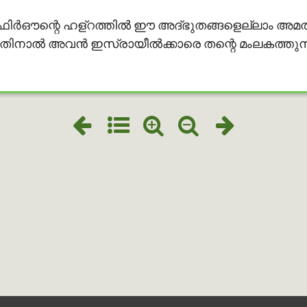
ഫിർഔന്റെ ഹള്റത്തിൽ ഈ അദ്ഭുതങ്ങളെല്ലാം അമൽ ചെ
ാല്‍ അവന്‍ ഇസ്രായീല്‍ക്കാരെ തന്റെ മംലകത്തുനിന്ന