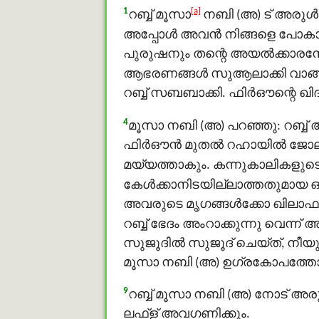
1
[a]
റബ്ബ് മൂസാ
നബി (അ) ട് അരുൾച
അപ്പോള്‍ അവന്‍ നിങ്ങളെ പോകാ
പുരുഷനും തന്റെ അയല്‍ക്കാരന
ആഭരണങ്ങള്‍ സുആലാക്കി വാങ
റബ്ബ് സബബാക്കി. ഫിർഔന്റെ ഖ
4
മൂസാ നബി (അ) പറഞ്ഞു: റബ്ബ് 
ഫിർഔൻ മുതല്‍ റഹായില്‍ ജോല
മയ്യത്താകും. കന്നുകാലികളുട
കേള്‍ക്കാനിടയില്ലാത്തതുമായ ഒ
അവരുടെ മൃഗങ്ങള്‍ക്കോ ഖിലാഫായി 
റബ്ബ് ഭേദം അംറാക്കുന്നു വെന്ന്
സുജൂദിൽ സുജൂദ് ചെയ്ത്, നീയു
മൂസാ നബി (അ) ഉഗ്രകോപത്തോടെ 
9
റബ്ബ് മൂസാ നബി (അ) നോട് അരു
ലഫ്ള് അവഗണിക്കും.