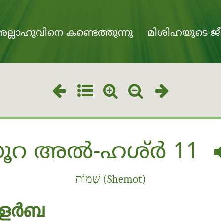
ല്ലാഹുവിനെ കണ്ടെത്തുന്നു
മിശിഹയുടെ ജീ
ൂറ അൽ-ഹശ്ർ 11
שְׁמוֹת (Shemot)
 ളർബ