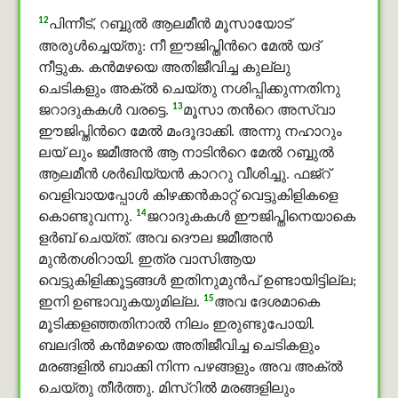
12
പിന്നീട്, റബ്ബുൽ ആലമീൻ മൂസായോട്
അരുൾച്ചെയ്തു: നീ ഈജിപ്തിന്‍റെ മേല്‍ യദ്
നീട്ടുക. കന്‍മഴയെ അതിജീവിച്ച കുല്ലു
ചെടികളും അക്ൽ ചെയ്തു നശിപ്പിക്കുന്നതിനു
13
ജറാദുകകള്‍ വരട്ടെ.
മൂസാ തന്‍റെ അസ്വാ
ഈജിപ്തിന്‍റെ മേല്‍ മംദൂദാക്കി. അന്നു നഹാറും
ലയ് ലും ജമീഅൻ ആ നാടിന്‍റെ മേല്‍ റബ്ബുൽ
ആലമീൻ ശർഖിയ്യന്‍ കാററു വീശിച്ചു. ഫജ്റ്
വെളിവായപ്പോള്‍ കിഴക്കന്‍കാറ്റ് വെട്ടുകിളികളെ
14
കൊണ്ടുവന്നു.
ജറാദുകകള്‍ ഈജിപ്തിനെയാകെ
ളർബ് ചെയ്ത്. അവ ദൌല ജമീഅൻ
മുൻതശിറായി. ഇത്ര വാസിആയ
വെട്ടുകിളിക്കൂട്ടങ്ങള്‍ ഇതിനുമുന്‍പ് ഉണ്ടായിട്ടില്ല;
15
ഇനി ഉണ്ടാവുകയുമില്ല.
അവ ദേശമാകെ
മൂടിക്കളഞ്ഞതിനാല്‍ നിലം ഇരുണ്ടുപോയി.
ബലദിൽ കന്‍മഴയെ അതിജീവിച്ച ചെടികളും
മരങ്ങളില്‍ ബാക്കി നിന്ന പഴങ്ങളും അവ അക്ൽ
ചെയ്തു തീര്‍ത്തു. മിസ്റില്‍ മരങ്ങളിലും