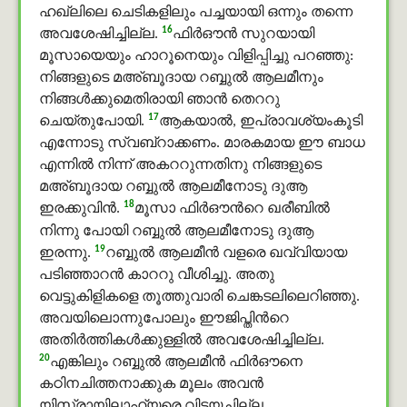
ഹഖ്ലിലെ ചെടികളിലും പച്ചയായി ഒന്നും തന്നെ
16
അവശേഷിച്ചില്ല.
ഫിർഔൻ സുറയായി
മൂസായെയും ഹാറൂനെയും വിളിപ്പിച്ചു പറഞ്ഞു:
നിങ്ങളുടെ മഅ്ബൂദായ റബ്ബുൽ ആലമീനും
നിങ്ങള്‍ക്കുമെതിരായി ഞാന്‍ തെററു
17
ചെയ്തുപോയി.
ആകയാല്‍, ഇപ്രാവശ്യംകൂടി
എന്നോടു സ്വബ്റാക്കണം. മാരകമായ ഈ ബാധ
എന്നില്‍ നിന്ന് അകററുന്നതിനു നിങ്ങളുടെ
മഅ്ബൂദായ റബ്ബുൽ ആലമീനോടു ദുആ
18
ഇരക്കുവിൻ.
മൂസാ ഫിർഔന്‍റെ ഖരീബില്‍
നിന്നു പോയി റബ്ബുൽ ആലമീനോടു ദുആ
19
ഇരന്നു.
റബ്ബുൽ ആലമീൻ വളരെ ഖവ്വിയായ
പടിഞ്ഞാറന്‍ കാററു വീശിച്ചു. അതു
വെട്ടുകിളികളെ തൂത്തുവാരി ചെങ്കടലിലെറിഞ്ഞു.
അവയിലൊന്നുപോലും ഈജിപ്തിന്‍റെ
അതിര്‍ത്തികള്‍ക്കുള്ളില്‍ അവശേഷിച്ചില്ല.
20
എങ്കിലും റബ്ബുൽ ആലമീൻ ഫിർഔനെ
കഠിനചിത്തനാക്കുക മൂലം അവന്‍
യിസ്രായിലാഹ്യരെ വിട്ടയച്ചില്ല.