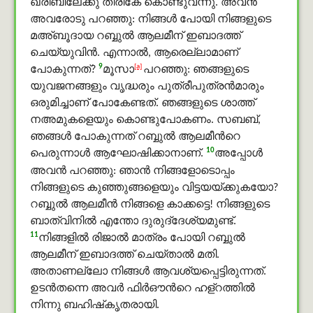
ഖരീബിലേക്കു തിരികേ കൊണ്ടുവന്നു. അവന്‍
അവരോടു പറഞ്ഞു: നിങ്ങള്‍ പോയി നിങ്ങളുടെ
മഅ്ബൂദായ റബ്ബുൽ ആലമീന് ഇബാദത്ത്
ചെയ്യുവിൻ. എന്നാല്‍, ആരെല്ലാമാണ്
9
[a]
പോകുന്നത്?
മൂസാ
പറഞ്ഞു: ഞങ്ങളുടെ
യുവജനങ്ങളും വൃദ്ധരും പുത്രീപുത്രന്‍മാരും
ഒരുമിച്ചാണ് പോകേണ്ടത്. ഞങ്ങളുടെ ശാത്ത്
നഅമുകളെയും കൊണ്ടുപോകണം. സബബ്,
ഞങ്ങള്‍ പോകുന്നത് റബ്ബുൽ ആലമീന്‍റെ
10
പെരുന്നാൾ ആഘോഷിക്കാനാണ്.
അപ്പോള്‍
അവന്‍ പറഞ്ഞു: ഞാന്‍ നിങ്ങളോടൊപ്പം
നിങ്ങളുടെ കുഞ്ഞുങ്ങളെയും വിട്ടയയ്ക്കുകയോ?
റബ്ബുൽ ആലമീൻ നിങ്ങളെ കാക്കട്ടെ! നിങ്ങളുടെ
ബാത്വിനിൽ എന്തോ ദുരുദ്‌ദേശ്യമുണ്ട്.
11
നിങ്ങളില്‍ രിജാൽ മാത്രം പോയി റബ്ബുൽ
ആലമീന് ഇബാദത്ത് ചെയ്താൽ മതി.
അതാണല്ലോ നിങ്ങള്‍ ആവശ്യപ്പെട്ടിരുന്നത്.
ഉടന്‍തന്നെ അവര്‍ ഫിർഔന്‍റെ ഹള്റത്തിൽ
നിന്നു ബഹിഷ്‌കൃതരായി.