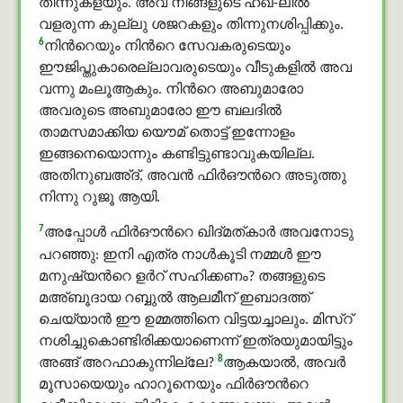
തിന്നുകളയും. അവ നിങ്ങളുടെ ഹഖ്-ലില്‍
വളരുന്ന കുല്ലു ശജറകളും തിന്നുനശിപ്പിക്കും.
6
നിന്‍റെയും നിന്‍റെ സേവകരുടെയും
ഈജിപ്തുകാരെല്ലാവരുടെയും വീടുകളില്‍ അവ
വന്നു മംലൂആകും. നിന്‍റെ അബുമാരോ
അവരുടെ അബുമാരോ ഈ ബലദിൽ
താമസമാക്കിയ യൌമ് തൊട്ട് ഇന്നോളം
ഇങ്ങനെയൊന്നും കണ്ടിട്ടുണ്ടാവുകയില്ല.
അതിനുബഅ്ദ്, അവന്‍ ഫിർഔന്‍റെ അടുത്തു
നിന്നു റുജൂ ആയി.
7
അപ്പോള്‍ ഫിർഔന്‍റെ ഖിദ്മത്കാര്‍ അവനോടു
പറഞ്ഞു: ഇനി എത്ര നാള്‍കൂടി നമ്മള്‍ ഈ
മനുഷ്യന്‍റെ ളർറ് സഹിക്കണം? തങ്ങളുടെ
മഅ്ബൂദായ റബ്ബുൽ ആലമീന് ഇബാദത്ത്
ചെയ്യാൻ ഈ ഉമ്മത്തിനെ വിട്ടയച്ചാലും. മിസ്റ്
നശിച്ചുകൊണ്ടിരിക്കയാണെന്ന് ഇത്രയുമായിട്ടും
8
അങ്ങ് അറഫാകുന്നില്ലേ?
ആകയാല്‍, അവര്‍
മൂസായെയും ഹാറൂനെയും ഫിർഔന്‍റെ