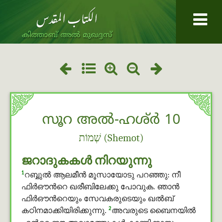
കിത്താബ് അൽ മുഖദ്ദസ്
സൂറ അൽ-ഹശ്ർ 10
שְׁמוֹת (Shemot)
ജറാദുകകള്‍ നിറയുന്നു
1
റബ്ബുൽ ആലമീൻ മൂസായോടു പറഞ്ഞു: നീ
ഫിർഔന്‍റെ ഖരീബിലേക്കു പോവുക. ഞാന്‍
ഫിർഔന്‍റെയും സേവകരുടെയും ഖൽബ്
2
കഠിനമാക്കിയിരിക്കുന്നു.
അവരുടെ ബൈനയില്‍