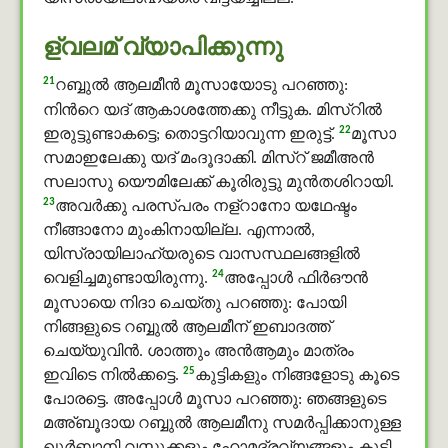
ള്വലമ് വ്യാപിക്കുന്നു
21
റബ്ബുൽ ആലമീൻ മൂസായോടു പറഞ്ഞു:
നിന്‍റെ യദ് ആകാശത്തേക്കു നീട്ടുക. മിസ്റില്‍
22
ഇരുട്ടുണ്ടാകട്ടെ; തൊട്ടറിയാവുന്ന ഇരുട്ട്.
മൂസാ
സമാഇലേക്കു യദ് മംദൂദാക്കി. മിസ്റ് ജമീഅൻ
സലാസു യൌമിലേക്ക് കൂരിരുട്ടു മുൻതശിറായി.
23
അവര്‍ക്കു പരസ്പരം നള്റാനോ യഥേഷ്ടം
നീങ്ങാനോ മുംകിനായില്ല. എന്നാല്‍,
യിസ്രായിലാഹ്യരുടെ വാസസ്ഥലങ്ങളില്‍
24
വെളിച്ചമുണ്ടായിരുന്നു.
അപ്പോള്‍ ഫിർഔൻ
മൂസായെ നിദാ ചെയ്തു പറഞ്ഞു: പോയി
നിങ്ങളുടെ റബ്ബുൽ ആലമീന് ഇബാദത്ത്
ചെയ്യുവിൻ. ശാത്തും അൻആമും മാത്രം
25
ഇവിടെ നില്‍ക്കട്ടെ.
കുട്ടികളും നിങ്ങളോടു കൂടെ
പോരട്ടെ. അപ്പോള്‍ മൂസാ പറഞ്ഞു: ഞങ്ങളുടെ
മഅ്ബൂദായ റബ്ബുൽ ആലമീനു സമര്‍പ്പിക്കാനുള്ള