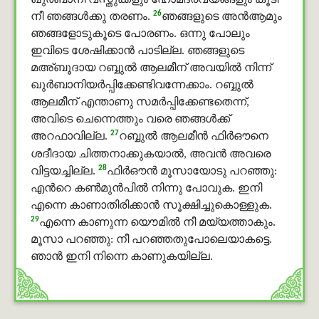
ഖുർബാനി വസ്തുക്കളും ഹോമദ്രവ്യങ്ങളും കൂടി
26
നീ ഞങ്ങള്‍ക്കു തരണം.
ഞങ്ങളുടെ അൻആമും
ഞങ്ങളോടുകൂടെ പോരണം. ഒന്നു പോലും
ഇവിടെ ശേഷിക്കാന്‍ പാടില്ല. ഞങ്ങളുടെ
മഅ്ബൂദായ റബ്ബുൽ ആലമീന് അവയില്‍ നിന്ന്
ഖുർബാനിയര്‍പ്പിക്കേണ്ടിവന്നേക്കാം. റബ്ബുൽ
ആലമീന് എന്താണു സമര്‍പ്പിക്കേണ്ടതെന്ന്,
അവിടെ ചെന്നെത്തും വരെ ഞങ്ങള്‍ക്ക്
27
അറഫാവില്ല.
റബ്ബുൽ ആലമീൻ ഫിർഔനെ
ശദീദായ ചിത്തനാക്കുകയാല്‍, അവന്‍ അവരെ
28
വിട്ടയച്ചില്ല.
ഫിർഔൻ മൂസായോടു പറഞ്ഞു:
എന്‍റെ കണ്‍മുന്‍പില്‍ നിന്നു പോവുക. ഇനി
എന്നെ കാണാതിരിക്കാന്‍ സൂക്ഷിച്ചുകൊള്ളുക.
29
എന്നെ കാണുന്ന യൌമിൽ നീ മയ്യത്താകും.
മൂസാ പറഞ്ഞു: നീ പറഞ്ഞതുപോലെയാകട്ടെ.
ഞാന്‍ ഇനി നിന്നെ കാണുകയില്ല.