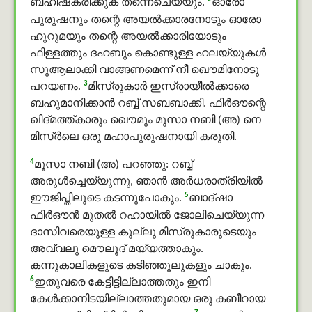
ബഹിഷ്‌കരിക്കുക തന്നെചെയ്യും.
ഓരോ
പുരുഷനും തന്റെ അയല്‍ക്കാരനോടും ഓരോ
ഹുറുമയും തന്റെ അയല്‍ക്കാരിയോടും
ഫിള്ളത്തും ദഹബും കൊണ്ടുള്ള ഹലയ്യുകള്‍
സുആലാക്കി വാങ്ങണമെന്ന് നീ ഖൌമിനോടു
3
പറയണം.
മിസ്രുകാര്‍ ഇസ്രായീല്‍ക്കാരെ
ബഹുമാനിക്കാന്‍ റബ്ബ് സബബാക്കി. ഫിർഔന്റെ
ഖിദ്മത്ത്കാരും ഖൌമും മൂസാ നബി (അ) നെ
മിസ്ർലെ ഒരു മഹാപുരുഷനായി കരുതി.
4
മൂസാ നബി (അ) പറഞ്ഞു: റബ്ബ്
അരുൾച്ചെയ്യുന്നു, ഞാന്‍ അര്‍ധരാത്രിയില്‍
5
ഈജിപ്തിലൂടെ കടന്നുപോകും.
ബാദ്ഷാ
ഫിർഔൻ മുതല്‍ റഹായില്‍ ജോലിചെയ്യുന്ന
ദാസിവരെയുള്ള കുല്ലു മിസ്രുകാരുടെയും
അവ്വലു മൌലൂദ് മയ്യത്താകും.
കന്നുകാലികളുടെ കടിഞ്ഞൂലുകളും ചാകും.
6
ഇതുവരെ കേട്ടിട്ടില്ലാത്തതും ഇനി
കേള്‍ക്കാനിടയില്ലാത്തതുമായ ഒരു കബീറായ