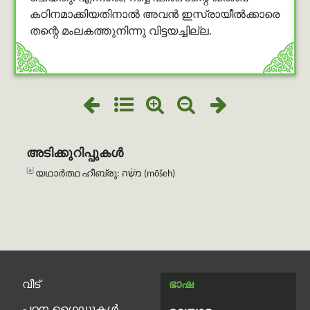
കഠിനമാക്കിയതിനാല്‍ അവന്‍ ഇസ്രായീല്‍ക്കാരെ
തന്റെ മംലകത്തുനിന്നു വിട്ടയച്ചില്ല.
അടിക്കുറിപ്പുകൾ
[a]
യഥാർത്ഥ ഹീബ്രു: מֹשֶׁ֔ה (mōšeh)
വീട്
ഭാഷ