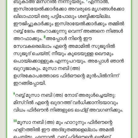
7
ബുകാഅ് മിസ്റില്‍ നിന്നുയരും.
എന്നാല്‍,
ഇസ്രായേല്‍ക്കാര്‍ക്കോ അവരുടെ മൃഗങ്ങള്‍ക്കോ
ഖിലാഫായി ഒരു പട്ടിപോലും ശബ്ദിക്കയില്ല.
ഈജിപ്തുകാര്‍ക്കും ഇസ്രായേല്‍ക്കാര്‍ക്കും തമ്മില്‍
റബ്ബ് ഭേദം അംറാക്കുന്നു വെന്ന് അങ്ങനെ നിങ്ങള്‍
8
അറഫാക്കും.
അപ്പോള്‍ നിന്റെ ഈ
സേവകരെല്ലാം എന്റെ അമാമിൽ സുജൂദിൽ
സുജൂദ് ചെയ്ത്, നീയും കൂടെയുള്ള ഖൌമും
പൊയ്‌ക്കൊള്ളുക എന്നുപറയും. അപ്പോള്‍ ഞാന്‍
ഖുറൂജാകും. മൂസാ നബി (അ)
ഉഗ്രകോപത്തോടെ ഫിർഔന്റെ മുന്‍പില്‍നിന്ന്
ഇറങ്ങിപ്പോയി.
9
റബ്ബ് മൂസാ നബി (അ) നോട് അരുൾച്ചെയ്തു:
മിസ്റില്‍ എന്റെ ഖുദറത്ത് വര്‍ധിക്കാനിടയാവും
വിധം ഫിർഔൻ നിങ്ങളുടെ ലഫ്ള് അവഗണിക്കും.
10
മൂസാ നബി (അ) മും ഹാറൂനും ഫിർഔന്റെ
ഹള്റത്തിൽ ഈ അദ്ഭുതങ്ങളെല്ലാം അമൽ
ചെയ്തു. എന്നാല്‍, റബ്ബ് ഫിർഔന്റെ ഖൽബ്