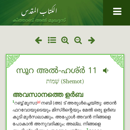
കിത്താബ് അൽ മുഖദ്ദസ്
സൂറ അൽ-ഹശ്ർ 11
שְׁמוֹת (Shemot)
അവസാനത്തെ ളർബ
1
[a]
റബ്ബ് മൂസാ
നബി (അ) ട് അരുൾച്ചെയ്തു: ഞാന്‍
ഫറവോയുടെയും മിസ്ർന്റെയും മേല്‍ ഒരു ളർബ
കൂടി മുർസലാക്കും. അപ്പോള്‍ അവന്‍ നിങ്ങളെ
പോകാന്‍ അനുവദിക്കും; അല്ല, നിങ്ങളെ
2