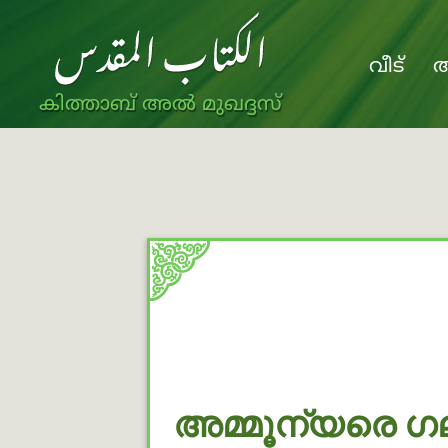
വീട്
അ
കിത്താബ് അൽ മുഖദ്ദസ്
അമ്മൂന്യരെ ഗല