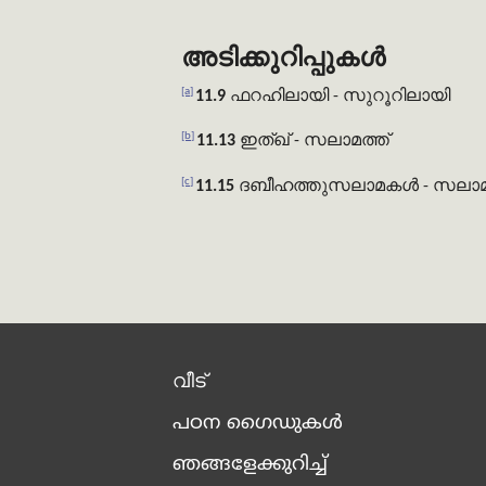
അടിക്കുറിപ്പുകൾ
[a]
11.9
ഫറഹിലായി
- സുറൂറിലായി
[b]
11.13
ഇത്ഖ്
- സലാമത്ത്
[c]
11.15
ദബീഹത്തുസലാമകൾ
- സലാ
വീട്
പഠന ഗൈഡുകൾ
ഞങ്ങളേക്കുറിച്ച്