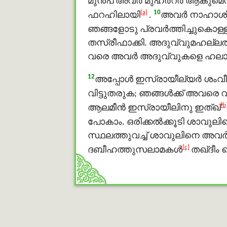
മുന്‍പ് അവര്‍ മുഹർറർ ആകുമെ
[a]
10
ഫറഹിലായി
.
അവര്‍ നാഹാശി
ഞങ്ങളോടു പ്രവര്‍ത്തിച്ചുകൊള്
തസ്രീഫാക്കി. അദുവ്വുമഹല്ലത്
വരെ അവര്‍ അദുവ്വുകളെ ഹലാക്കാ
12
അപ്പോള്‍ ഇസ്രായീല്യര്‍ ശ
വിട്ടുതരുക; ഞങ്ങള്‍ക്ക് അവര
[b
ആലമീൻ ഇസ്രായീലിനു ഇത്ഖ്
പോകാം. ഒരിക്കല്‍ക്കൂടി ശാവുലിന
സ്ഥലത്തുവച്ച് ശാവുലിനെ അവര്‍ 
[c]
ദബീഹത്തുസലാമകൾ
തഖ്ദീം