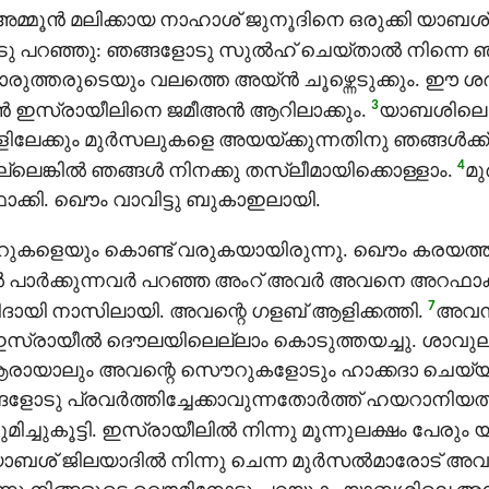
്മൂന്‍ മലിക്കായ നാഹാശ് ജുനൂദിനെ ഒരുക്കി യാബശ്
ഞ്ഞു: ഞങ്ങളോടു സുൽഹ് ചെയ്താല്‍ നിന്നെ ഞങ്ങ
ുത്തരുടെയും വലത്തെ അയ്ൻ ചൂഴ്ന്നെടുക്കും. ഈ ശർത
3
്‍ ഇസ്രായീലിനെ ജമീഅൻ ആറിലാക്കും.
യാബശിലെ 
ലേക്കും മുർസലുകളെ അയയ്ക്കുന്നതിനു ഞങ്ങള്‍ക
4
െങ്കില്‍ ഞങ്ങള്‍ നിനക്കു തസ്ലീമായിക്കൊള്ളാം.
മു
കി. ഖൌം വാവിട്ടു ബുകാഇലായി.
ുകളെയും കൊണ്ട് വരുകയായിരുന്നു. ഖൌം കരയത്തക്
 പാർക്കുന്നവർ പറഞ്ഞ അംറ് അവര്‍ അവനെ അറഫാക്
7
ീദായി നാസിലായി. അവന്റെ ഗളബ് ആളിക്കത്തി.
അവന്
ി ഇസ്രായീല്‍ ദൌലയിലെല്ലാം കൊടുത്തയച്ചു. ശാവുലി
 ആരായാലും അവന്റെ സൌറുകളോടും ഹാക്കദാ ചെയ്യുമെന
ോടു പ്രവര്‍ത്തിച്ചേക്കാവുന്നതോര്‍ത്ത് ഹയറാനിയത്
്ചുകൂട്ടി. ഇസ്രായീലില്‍ നിന്നു മൂന്നുലക്ഷം പേരും
ാബശ് ജിലയാദില്‍ നിന്നു ചെന്ന മുർസൽമാരോട് അവര