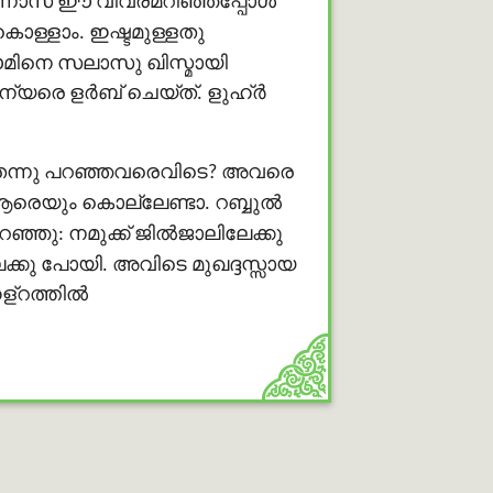
നാസ് ഈ വിവരമറിഞ്ഞപ്പോള്‍
ൊള്ളാം. ഇഷ്ടമുള്ളതു
മിനെ സലാസു ഖിസ്മായി
ൂന്യരെ ളർബ് ചെയ്ത്. ളുഹ്ർ
ുതെന്നു പറഞ്ഞവരെവിടെ? അവരെ
രെയും കൊല്ലേണ്ടാ. റബ്ബുൽ
ു: നമുക്ക് ജില്‍ജാലിലേക്കു
ക്കു പോയി. അവിടെ മുഖദ്ദസ്സായ
ഹള്റത്തിൽ