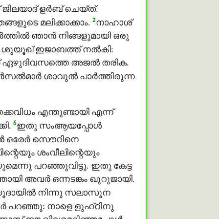
 ജിലയാദ് ളർബ് ചെയ്ത്.
2
ളുടെ മലിക്കാക്കാം.
നാഹാശ്
്തില്‍ ഞാന്‍ നിങ്ങളുമായി ഒരു
ശുയൂഖ് ഇജാബത്ത് നൽകി:
്ക് ഏഴുദിവസത്തെ അജൽ തരിക.
ർസൽമാര്‍ ശാവുൽ പാർത്തിരുന്ന
കവിധം എന്തുണ്ടായി എന്ന്
6
കി.
ഇതു സംആയപ്പോള്‍
‍ ഒരേര്‍ സൌറിനെ
ന്റെയും ശംവീലിന്റെയും
്നു പറഞ്ഞുവിട്ടു. ഇതു കേട്ട
തായി അവര്‍ ഒന്നടങ്കം ഖുറൂജായി.
 യൂദായില്‍ നിന്നു സലാസൂന
്‍ പറഞ്ഞു: നാളെ ളുഹ്റിനു