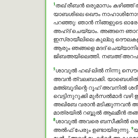
1
തഖ് രീബൻ ഒരുമാസം കഴിഞ്ഞ് അമ
യാബശിലെ ഖൌം നാഹാശിനോടു പറ
പറഞ്ഞു: ഞാന്‍ നിങ്ങളുടെ ഓരോര
അഹ്ദ് ചെയ്യാം. അങ്ങനെ ഞാന
ഇസ്രായീലിലെ കുല്ലു ദൌലകളി
ആരും ഞങ്ങളെ മദദ് ചെയ്യാനില്ല
ജിബഅയിലെത്തി. നബഅ് അറഫാക്
5
ശാവുൽ ഹഖ്-ലില്‍ നിന്നു സൌറ
അവന്‍ ത്വലബാക്കി. യാബെശിൽ
മഅ്ബൂദിന്റെ റൂഹ് അവനില്‍ ശദ
വെട്ടിനുറുക്കി മുർസൽമാര്‍ വഴ
അഖിബേ വരാന്‍ മടിക്കുന്നവന്‍
മാത്രയില്‍ റബ്ബുൽ ആലമീൻ തങ്ങള
8
ശാവുൽ അവരെ ബസീക്കില്‍ ഒരുമിച
9
അൽഫ് പേരും ഉണ്ടായിരുന്നു.
യ