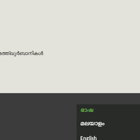
മത്ത്ഖുർബാനികൾ
ഭാഷ
മലയാളം
English