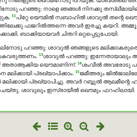
ന്നു നിങ്ങളുടെ ഖൌമിനോടു പറയുക. യാബശിലെ അന്
നോടു പറഞ്ഞു: നാളെ ഞങ്ങള്‍ നിനക്കു തസ്ലീമായിക
11
ളുക.
പിറ്റേ യൌമിൽ സബാഹിൽ ശാവുൽ തന്റെ ഖൌ
തിലേക്കു ഫജറിൽത്തന്നെ അവര്‍ ഇരച്ചു കയറി. അമ്മ
ക്കി. ബാക്കിയായവർ ചിതറി ഒറ്റപ്പെട്ടുപോയി.
ംവീലിനോടു പറഞ്ഞു: ശാവുൽ ഞങ്ങളുടെ മലിക്കാകര
13
െ വകവരുത്തണം.
ശാവുൽ പറഞ്ഞു: ഇന്നേതായാലും ആ
]
14
അതാആക്കിയ യൌമാണിന്ന്.
ശംവീൽ അവരോടു പറഞ്ഞ
15
െ മലിക്കായി പ്രഖ്യാപിക്കാം.
ജമീഅരും ജില്‍ജാലിലേ
മലിക്കായി പ്രഖ്യാപിച്ചു. അവര്‍ റബ്ബുൽ ആലമീന്റെ 
 ചെയ്തു. ശാവുലും ഇസ്രായീല്‍ ഖൌമും ഫറഹിലായി.