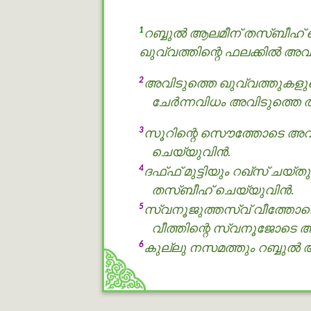
1
റബ്ബുൽ ആലമീന് തസ്ബീഹ് ച
ഖുവ്വത്തിന്റെ ഫലക്കിൽ അവ
2
അവിടുത്തെ ഖുവ്വത്തുകളുട
ചേര്‍ന്നവിധം അവിടുത്തെ 
3
സൂറിന്റെ സൌത്തോടെ അവിടു
ചെയ്യുവിന്‍.
4
ദഫ്ഫ് മുട്ടിയും റഖ്സ് ചയ്
തസ്ബീഹ് ചെയ്യുവിന്‍.
5
സ്വനൂജുത്തസ്വ് വീത്തോടെ
വീത്തിന്റെ സ്വനൂജോടെ അ
6
കുല്ലു നസമത്തും റബ്ബുൽ 