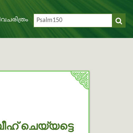
വചരിത്രം
ഹ് ചെയ്യട്ടെ