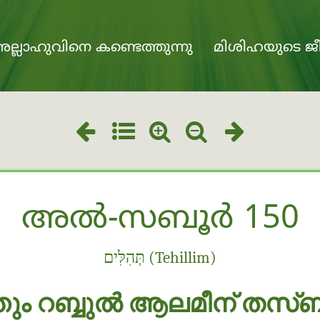
ല്ലാഹുവിനെ കണ്ടെത്തുന്നു
മിശിഹയുടെ ജീ
അൽ-സബൂർ 150
תְּהִלִּים (Tehillim)
ും റബ്ബുൽ ആലമീന് തസ്ബീ