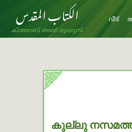
വീട്
അ
കിത്താബ് അൽ മുഖദ്ദസ്
കുല്ലു നസമത്ത