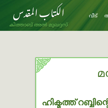
വീട്
അ
കിത്താബ് അൽ മുഖദ്ദസ്
മ
ഹിക്മത്ത് റബ്ബി