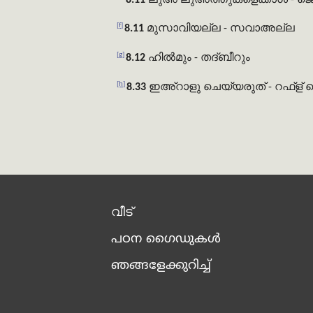
8.11
ലുഅ് ലുഅത്തുകളെക്കാള്‍
- ജ
[f]
8.11
മുസാവിയല്ല
- സവാഅല്ല
[g]
8.12
ഹിൽമും
- തദ്ബീറും
[h]
8.33
ഇഅ്റാളു ചെയ്യരുത്
- റഫ്ള്
വീട്
പഠന ഗൈഡുകൾ
ഞങ്ങളേക്കുറിച്ച്