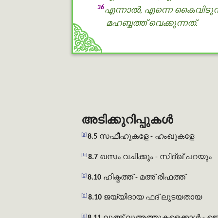
36
എന്നാല്‍, എന്നെ കൈവിടുന്
മഹബ്ബത്ത് വെക്കുന്നത്.
അടിക്കുറിപ്പുകൾ
[a]
8.5
സഫീഹുകളേ
- ഹംഖുകളേ
[b]
8.7
ഖസം വചിക്കും
- സിദ്ഖ് പറയും
[c]
8.10
ഹിക്മത്ത്
- മഅ് രിഫത്ത്
[d]
8.10
ജയ്യിദായ
ഫദ് ലുടയതായ
[e]