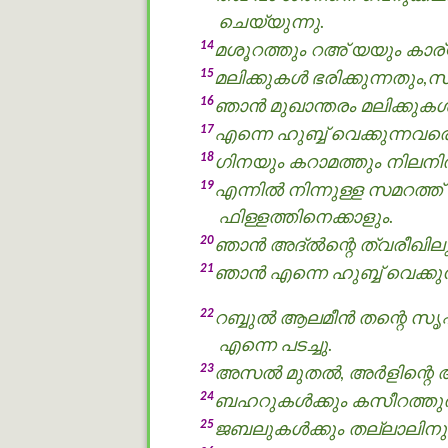
ചെയ്യുന്നു.
14
മശൂറത്തും റഅ് യയും കാര്
15
മലിക്കുകൾ ഭരിക്കുന്നതും
16
ഞാന്‍ മുഖാന്തരം മലിക്കുക
17
എന്നെ ഹുബ്ബ് വെക്കുന്നവര
18
ഗിനയും കറാമത്തും നിലനില്‍
19
എന്നില്‍ നിന്നുള്ള സമറത്
ഫിള്ളത്തിനെക്കാളും.
20
ഞാന്‍ അദ്ൽന്റെ ത്വരീഖിലും
21
ഞാന്‍ എന്നെ ഹുബ്ബ് വെക്ക
22
റബ്ബുൽ ആലമീൻ തന്റെ സൃഷ്ട
എന്നെ പടച്ചു.
23
അസൽ മുതൽ, അർളിന്റെ അവാ
24
ബഹറുകള്‍ക്കും കസീറത്തുൽ
25
ജബലുകള്‍ക്കും തല്ലാലിനും 