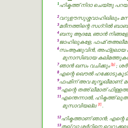
1
ഹിക്മത്ത് നിദാ ചെയ്തു പറ
2
വറുഊസുശ്ശവാഹിഖിലും മസ് ല
3
മദീനത്തിന്റെ സഗ്റിൽ ബാബിന
4
ബനൂ ആദമേ, ഞാന്‍ നിങ്ങളോട
5
ജാഹിലുകളേ, ഫഹ്മ് തഅലീമാ
6
സംആക്കുവിന്‍, അഫ്ളലായ കാ
മുനാസിബായ കലിമത്തുകള്
7
[b]
ഞാന്‍ ഖസം വചിക്കും
; ശർ
8
എന്റെ ഖൌൽ ഹക്കോടുകൂ
9
ഫഹ്മിന് അവ മുസ്തഖീമാണ്; മ
10
എന്റെ തഅ് ലീമാത് ഫിള്ളത്ത
11
എന്തെന്നാല്‍, ഹിക്മത്ത് ല
[f]
മുസാവിയല്ല
.
12
ഹിക്മത്താണ് ഞാന്‍; എന്റെ
13
തഖ് വാ ശർറിനെ വെറുക്കലാ