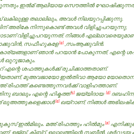
യുന്നതും ഇൽമ് ആലിയായ സൌത്തില്‍ ഘോഷിക്കുന്നതും 
കിലുള്ള തലാലിലും, അവള്‍ നിലയുറപ്പിക്കുന്നു.
് അരികേ നിന്നുകൊണ്ട് അവള്‍ വിളിച്ചുപറയുന്നു;
ാണ്‌ വിളിച്ചുപറയുന്നത്; നിങ്ങള്‍ എല്ലാവരെയുമാണ്
[a]
ക്കുവിന്‍, സഫീഹുകളേ
,സംആക്കുവിന്‍.
ര്യങ്ങളാണ് ഞാന്‍ പറയാന്‍ പോകുന്നത്; എന്റെ ശഫത
‍ ഖുറൂജാകും.
റ് എന്റെ ശഫത്തുകള്‍ക്ക് രുചിക്കാത്തതാണ്.
ടിയതാണ്; മുഅവജായോ ഇൽതിവാ ആയോ യോതൊന്നു
അ് രിഫത്ത് കണ്ടെത്തുന്നവർക്ക് വാളിഹത്താണ്.
[c]
[d]
ിനു ബദലും എന്റെ ഹിക്മത്ത്
ജയ്യിദായ
ദബഹിനു
[e]
ുഅ് ലുഅത്തുകളെക്കാള്‍
ഖയ്റാണ്; നിങ്ങള്‍ അഭിലഷി
[g]
 മുകൂസ് ഇൽമിലും. മഅ് രിഫത്തും ഹിൽമും
എനിക്കുണ്
ണ്; ഉജ്ബ്, കിബ്റ്, ളലാലത്തിന്റെ സബീൽ, ശർറുടയ ക