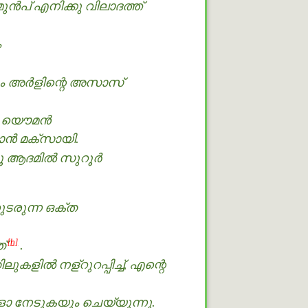
‍പ് എനിക്കു വിലാദത്ത്
ം
ോഴും അർളിന്റെ അസാസ്
 ഫ യൌമൻ
്‍ മക്സായി.
നൂ ആദമിൽ സുറൂർ
ടരുന്ന ഒക്ത
[h]
്
.
ല്‍ നള്റുറപ്പിച്ച്, എന്റെ
രിളാ നേടുകയും ചെയ്യുന്നു.