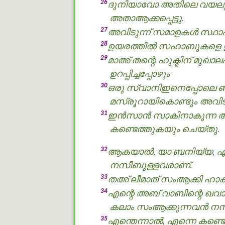
26
ദുനിയാവോ അതിലെ വയലുകളോ 
അതാആക്കപ്പെട്ടു.
27
അവിടുന്ന് സമാഉകള്‍ സ്ഥാപ
28
ഉയരത്തില്‍ സഹാബുകളെ ഉറപ്
29
മാഅ് തന്റെ ഹുക്മിന് മുഖാ
ഉറപ്പിച്ചപ്പോഴും
30
ഒരു സ്വാനിഇനെപ്പോലെ ഞ
മസ്രൂറായികൊണ്ടും അവിടു
31
ഇൻസാൻ സാകിനാകുന്ന അവ
കണ്ടെത്തുകയും ചെയ്തു.
32
ആകയാല്‍, യാ ബനിയ്യ, എന
നസീബുള്ളവരാണ്.
33
തഅ് ലീമാത് സംആക്കി ഹാക
34
എന്റെ അബ് വാബിന്റെ ഖവാഇ
കലാം സംആക്കുന്നവന്‍ നസ
35
എന്തെന്നാല്‍, എന്നെ കണ്ടെ