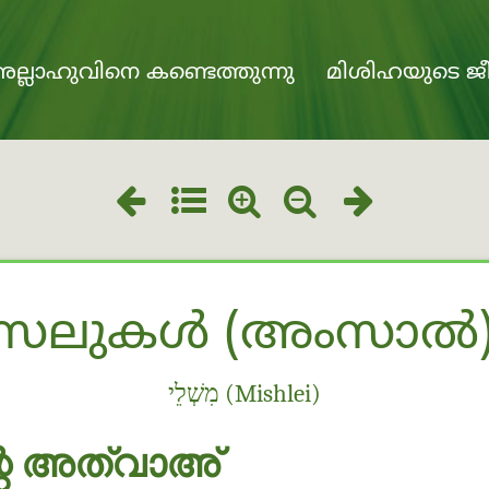
ല്ലാഹുവിനെ കണ്ടെത്തുന്നു
മിശിഹയുടെ ജീ
സലുകൾ (അംസാൽ)
מִשְׁלֵי (Mishlei)
ന്റെ അത്വാഅ്