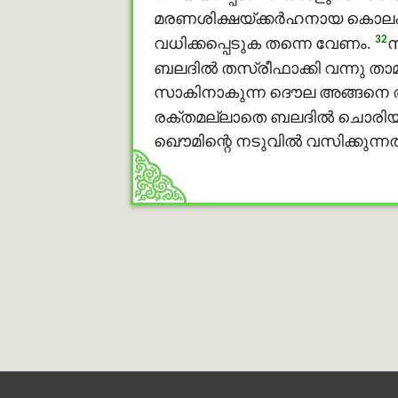
മരണശിക്ഷയ്ക്കര്‍ഹനായ കൊലപാ
32
വധിക്കപ്പെടുക തന്നെ വേണം.
സ
ബലദിൽ തസ്രീഫാക്കി വന്നു താമസ
സാകിനാകുന്ന ദൌല അങ്ങനെ അശുദ
രക്തമല്ലാതെ ബലദിൽ ചൊരിയപ്പെ
ഖൌമിന്റെ നടുവിൽ വസിക്കുന്നതു