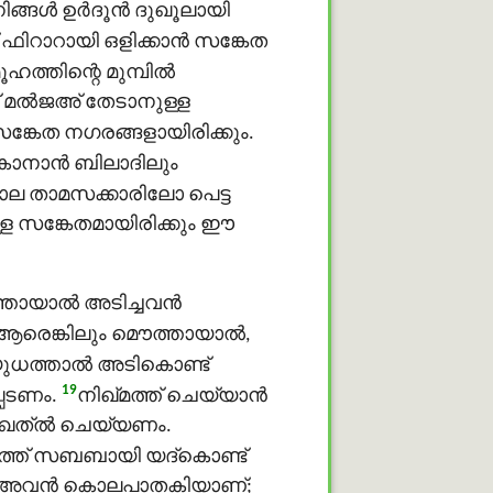
ിങ്ങള്‍ ഉർദൂന്‍ ദുഖൂലായി
ിറാറായി ഒളിക്കാന്‍ സങ്കേത
്തിന്റെ മുമ്പില്‍
ന്ന് മൽജഅ് തേടാനുള്ള
സങ്കേത നഗരങ്ങളായിരിക്കും.
ാനാന്‍ ബിലാദിലും
ല താമസക്കാരിലോ പെട്ട
്ള സങ്കേതമായിരിക്കും ഈ
തായാല്‍ അടിച്ചവന്‍
രെങ്കിലും മൌത്തായാല്‍,
ധത്താല്‍ അടികൊണ്ട്
19
െടണം.
നിഖ്മത്ത് ചെയ്യാന്‍
െ ഖത്ൽ ചെയ്യണം.
്ത് സബബായി യദ്കൊണ്ട്
ണം; അവന്‍ കൊലപാതകിയാണ്;