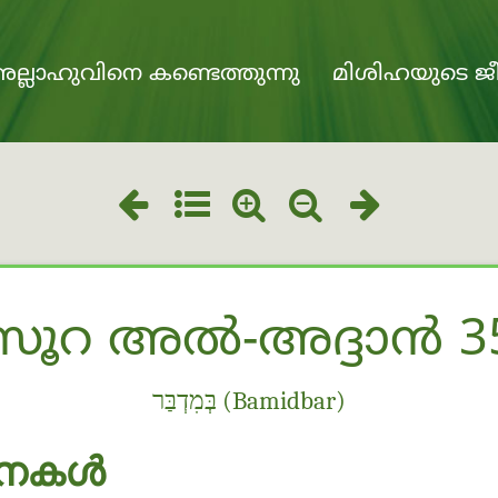
ല്ലാഹുവിനെ കണ്ടെത്തുന്നു
മിശിഹയുടെ ജീ
സൂറ അൽ-അദ്ദാൻ 3
בְּמִדְבַּר (Bamidbar)
നകള്‍