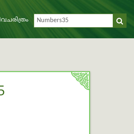
വചരിത്രം
5