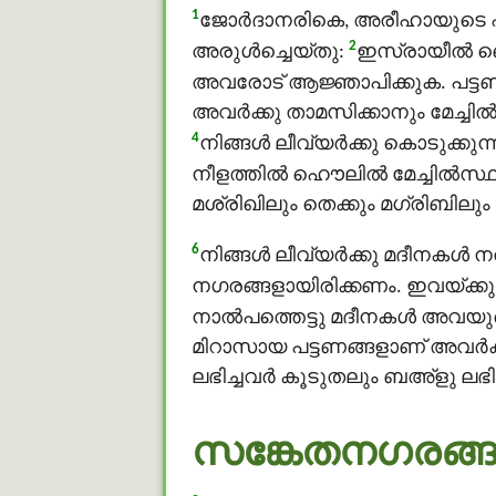
1
ജോര്‍ദാനരികെ, അരീഹായുടെ എ
2
അരുൾച്ചെയ്തു:
ഇസ്രായീല്‍ ഖൌ
അവരോട് ആജ്ഞാപിക്കുക. പട്ടണങ
അവര്‍ക്കു താമസിക്കാനും മേച്ചി
4
നിങ്ങള്‍ ലീവ്യര്‍ക്കു കൊടുക്കു
നീളത്തില്‍ ഹൌലിൽ മേച്ചില്‍സ്ഥ
മശ്രിഖിലും തെക്കും മഗ്രിബിലും 
6
നിങ്ങള്‍ ലീവ്യര്‍ക്കു മദീനകള
നഗരങ്ങളായിരിക്കണം. ഇവയ്ക്കു
നാല്‍പത്തെട്ടു മദീനകള്‍ അവയുട
മിറാസായ പട്ടണങ്ങളാണ് അവര്‍ക്
ലഭിച്ചവര്‍ കൂടുതലും ബഅ്ളു ലഭിച
സങ്കേതനഗരങ്ങള