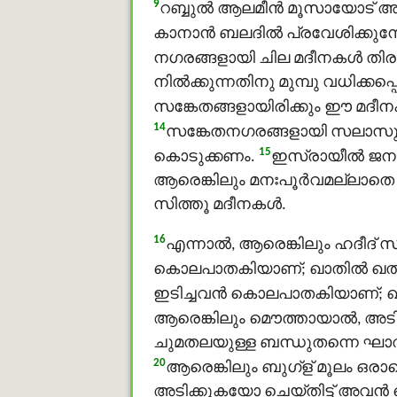
9
റബ്ബുൽ ആലമീൻ മൂസായോട് അര
കാനാന്‍ ബലദിൽ പ്രവേശിക്കുമ്
നഗരങ്ങളായി ചില മദീനകള്‍ തി
നില്‍ക്കുന്നതിനു മുമ്പു വധിക്കപ
സങ്കേതങ്ങളായിരിക്കും ഈ മദീനക
14
സങ്കേതനഗരങ്ങളായി സലാസു മദ
15
കൊടുക്കണം.
ഇസ്രായീല്‍ ജന
ആരെങ്കിലും മനഃപൂര്‍വമല്ലാതെ
സിത്തൂ മദീനകള്‍.
16
എന്നാല്‍, ആരെങ്കിലും ഹദീദ് സ
കൊലപാതകിയാണ്; ഖാതിൽ ഖത്
ഇടിച്ചവന്‍ കൊലപാതകിയാണ്; 
ആരെങ്കിലും മൌത്തായാല്‍, അ
ചുമതലയുള്ള ബന്ധുതന്നെ ഘാത
20
ആരെങ്കിലും ബുഗ്ള് മൂലം ഒര
അടിക്കുകയോ ചെയ്തിട്ട് അവന്