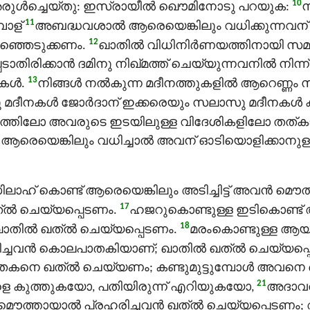
10
ുൾച്ചെയ്തു: ഇസ്രായീല്‍ ഖൌമിനോടു പറയുക:
ന
11
പോള്
അബദ്ധവശാല്‍ ആരെയെങ്കിലും വധിക്കുന്നവന് ഫ
12
രഞ്ഞെടുക്കണം.
ഖാതിൽ വിധിനിര്‍ണയത്തിനായി സമൂഹത
്പെടാതിരിക്കാന്‍ ദമിനു നിഖ്മത്ത് ചെയ്യുന്നവനില്‍ നി
13
ള്‍.
നിങ്ങള്‍ നല്‍കുന്ന മദീനത്തുകളില്‍ ആറെണ്ണം 
ീനകള്‍ ജോര്‍ദാന് ഇക്കരെയും സലാസു മദീനകള്‍ ക
ത്തിലോ അവരുടെ ഇടയിലുള്ള വിദേശികളിലോ തത്കാ
 ആരെയെങ്കിലും വധിച്ചാല്‍ അവന് ഓടിയൊളിക്കാനുള
ിലാഹ് കൊണ്ട് ആരെയെങ്കിലും അടിച്ചിട്ട് അവന്‍ മൌത്
17
ൽ ചെയ്യപ്പെടണം.
ഹജറുകൊണ്ടുള്ള ഇടികൊണ്ട് ആ
18
ഖാതിൽ ഖത്ൽ ചെയ്യപ്പെടണം.
മരംകൊണ്ടുള്ള ആയു
ടിച്ചവന്‍ കൊലപാതകിയാണ്; ഖാതിൽ ഖത്ൽ ചെയ്യപ്പ
കനെ ഖത്ൽ ചെയ്യണം; കണ്ടുമുട്ടുമ്പോള്‍ അവന
21
ാളെ കുത്തുകയോ, പതിയിരുന്ന് എറിയുകയോ,
അദാവത
‍ മൌത്തായാല്‍ പ്രഹരിച്ചവന്‍ ഖത്ൽ ചെയ്യപ്പെട