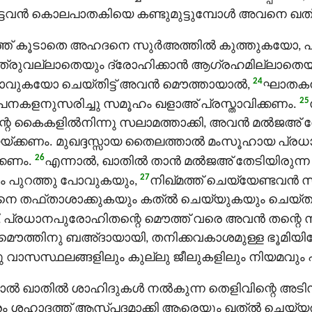
പെട്ടവന്‍ കൊലപാതകിയെ കണ്ടുമുട്ടുമ്പോള്‍ അവനെ 
വത്ത് കൂടാതെ അഹദനെ സുർഅത്തിൽ കുത്തുകയോ, പതി
്രുവല്ലാതെയും ദ്രോഹിക്കാന്‍ ആഗ്രഹമില്ലാതെയ
24
ാവുകയോ ചെയ്തിട്ട് അവന്‍ മൌത്തായാല്‍,
ഘാതകനു
25
‍പനകളനുസരിച്ചു സമൂഹം ഖളാഅ് പ്രസ്താവിക്കണം.
വന്റെ കൈകളില്‍നിന്നു സലാമത്താക്കി, അവന്‍ മൽജഅ് 
ചയയ്ക്കണം. മുഖദ്ദസ്സായ തൈലത്താല്‍ മംസൂഹായ പ്
26
്കണം.
എന്നാല്‍, ഖാതിൽ താന്‍ മൽജഅ് തേടിയിരുന്
27
ലും പുറത്തു പോവുകയും,
നിഖ്മത്ത് ചെയ്യേണ്ടവന്‍ 
് അവനെ തഫ്താശാക്കുകയും കത്ൽ ചെയ്യുകയും ചെയ്
പ്രധാനപുരോഹിതന്റെ മൌത്ത് വരെ അവന്‍ തന്റെ സ
റെ മൌത്തിനു ബഅ്ദായായി, തനിക്കവകാശമുള്ള ഭൂമിയി
 വാസസ്ഥലങ്ങളിലും കുല്ലു ജീലുകളിലും നിയമവും 
‍ ഖാതിൽ ശാഹിദുകള്‍ നല്‍കുന്ന തെളിവിന്റെ അടിസ
രം ശഹാദത്ത് ആസ്പദമാക്കി ആരെയും ഖത്ൽ ചെയ്യര