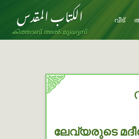
വീട്
അ
കിത്താബ് അൽ മുഖദ്ദസ്
ലേവ്യരുടെ മദീ