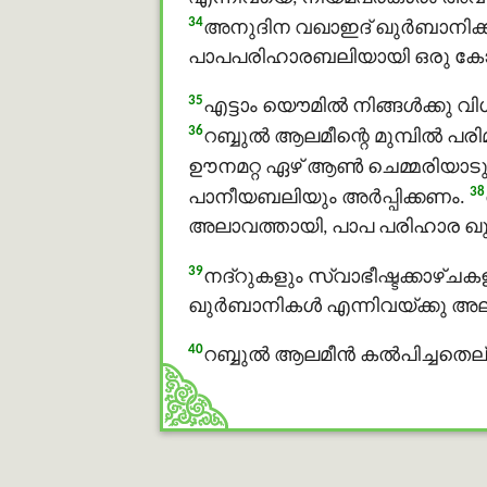
34
അനുദിന വഖാഇദ് ഖുർബാനിക്ക
പാപപരിഹാരബലിയായി ഒരു കോലാട്ട
35
എട്ടാം യൌമിൽ നിങ്ങള്‍ക്കു 
36
റബ്ബുൽ ആലമീന്റെ മുമ്പില്‍ 
ഊനമറ്റ ഏഴ് ആണ്‍ ചെമ്മരിയാടുക
38
പാനീയബലിയും അര്‍പ്പിക്കണം.
അലാവത്തായി, പാപ പരിഹാര ഖുർബാ
39
നദ്റുകളും സ്വാഭീഷ്ടക്കാഴ്ചകള
ഖുർബാനികള്‍ എന്നിവയ്ക്കു അലാ
40
റബ്ബുൽ ആലമീൻ കല്‍പിച്ചതെല