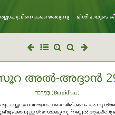
ല്ലാഹുവിനെ കണ്ടെത്തുന്നു
മിശിഹയുടെ ജീ
സൂറ അൽ-അദ്ദാൻ 2
בְּמִדְבַּר (Bamidbar)
ദ്ദസ്സായ സമ്മേളനം ഉണ്ടായിരിക്കണം. അന്നു ശ്ര
2
ൂഖ് മുഴക്കാനുള്ള ദിവസമാകുന്നു.
റബ്ബുൽ ആലമീന്റെ മു