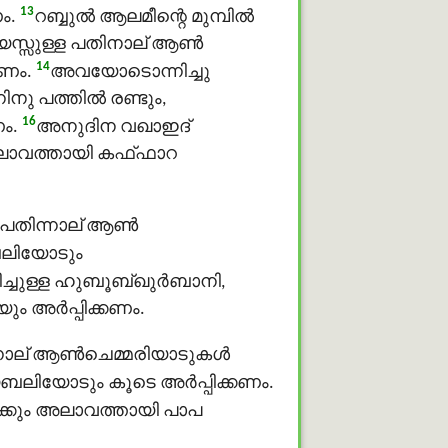
13
ം.
റബ്ബുൽ ആലമീന്റെ മുമ്പില്‍
വയസ്സുള്ള പതിനാല് ആണ്‍
14
കണം.
അവയോടൊന്നിച്ചു
ു പത്തില്‍ രണ്ടും,
16
ം.
അനുദിന വഖാഇദ്
അലാവത്തായി കഫ്ഫാറ
റ പതിന്നാല് ആണ്‍
ബലിയോടും
്ചുള്ള ഹുബൂബ്ഖുർബാനി,
 അര്‍പ്പിക്കണം.
ാല് ആണ്‍ചെമ്മരിയാടുകള്‍
യോടും കൂടെ അര്‍പ്പിക്കണം.
ക്കും അലാവത്തായി പാപ