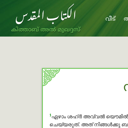
വീട്
അ
കിത്താബ് അൽ മുഖദ്ദസ്
1
ഏഴാം ശഹ്ർ അവ്വൽ യൌമിൽ മുഖ
ചെയ്യരുത്. അത് നിങ്ങള്‍ക്കു ബ