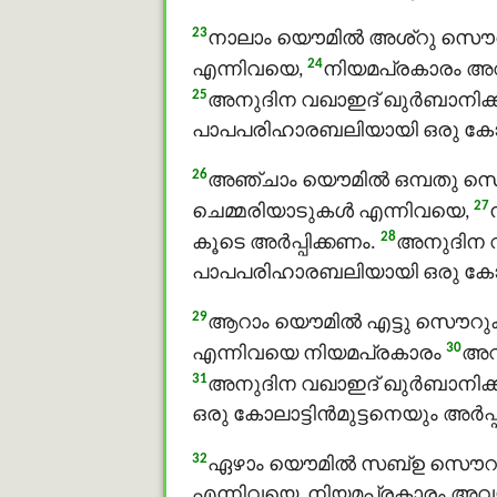
23
നാലാം യൌമിൽ അശ്റു സൌറുകള്
24
എന്നിവയെ,
നിയമപ്രകാരം അവ
25
അനുദിന വഖാഇദ് ഖുർബാനിക്ക
പാപപരിഹാരബലിയായി ഒരു കോലാട്ട
26
അഞ്ചാം യൌമിൽ ഒമ്പതു സൌറുക
27
ചെമ്മരിയാടുകള്‍ എന്നിവയെ,
28
കൂടെ അര്‍പ്പിക്കണം.
അനുദിന വ
പാപപരിഹാരബലിയായി ഒരു കോലാട്ട
29
ആറാം യൌമിൽ എട്ടു സൌറുകള്‍,
30
എന്നിവയെ നിയമപ്രകാരം
അവ
31
അനുദിന വഖാഇദ് ഖുർബാനിക്
ഒരു കോലാട്ടിന്‍മുട്ടനെയും അര്‍പ്
32
ഏഴാം യൌമിൽ സബ്ഉ സൌറുകള്
എന്നിവയെ, നിയമപ്രകാരം അവയ