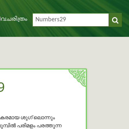
വചരിത്രം
9
മകരമായ ശുഗ് ലൊന്നും
മ്പില്‍ പരിമളം പരത്തുന്ന