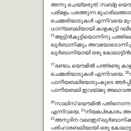
അന്നു ചെയ്യരുത്. സബ്ഉ യൌമ
പരിമളം പരത്തുന്ന മുഹരിഖത്തായി
ചെമ്മരിയാടുകള്‍ എന്നിവയെ മു
ധാന്യബലിയായി കാളകുട്ടി ദഖീഖ് 
15
ആട്ടിന്‍കുട്ടിയൊന്നിനു പത്തില
ഖുർബാനിക്കും അവയോടൊന്നിച്
ഖുർബാനിയായി ഒരു കോലാട്ടിന്‍മു
17
രണ്ടാം യൌമിൽ പന്ത്രണ്ടു കാളക
18
ചെമ്മരിയാടുകള്‍ എന്നിവയെ,
പാനീയബലിയോടുംകൂടെ അര്‍പ്പി
പാനീയബലി ഇവയ്ക്കു അലാവത്തായ
20
സാലിസ് യൌമിൽ പതിനൊന്നു സൌ
21
എന്നിവയെ,
നിയമപ്രകാരം അവ
22
അനുദിന വഖാഇദ് ഖുർബാനിക്ക
പരിഹാരബലിയായി ഒരു കോലാട്ടിന്‍