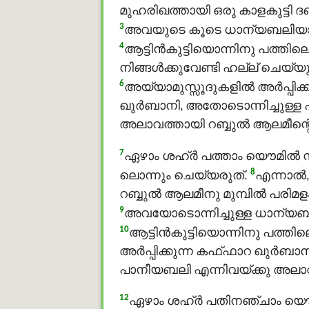
മുഹരിഖത്തായി ഒരു കാളകുട്ടി ദഖ
3
അവയുടെ കൂടെ ധാന്യബലിയായി കാള
4
ആട്ടിന്‍കുട്ടിയൊന്നിനു പത്തിലൊ
നിങ്ങള്‍ക്കുവേണ്ടി ഹല്ല് ചെയ്
6
അയ്യാമുസ്സൂദുകളില്‍ അര്‍പ്
ഖുർബാനി, അതോടൊന്നിച്ചുള്ള
അലാവത്തായി റബ്ബുൽ ആലമീന്റെ 
7
ഏഴാം ശഹ്ർ പത്താം യൌമിൽ നിങ്
8
ലൊന്നും ചെയ്യരുത്.
എന്നാല്‍
റബ്ബുൽ ആലമീനു മുമ്പില്‍ പരിമ
9
അവയോടൊന്നിച്ചുള്ള ധാന്യബലിയാ
10
ആട്ടിന്‍കുട്ടിയൊന്നിനു പത്തില
അര്‍പ്പിക്കുന്ന കഫ്ഫാറ ഖുർ
പാനീയബലി എന്നിവയ്ക്കു അലാവത്
12
ഏഴാം ശഹ്ർ പതിനഞ്ചാം യൌമിൽ