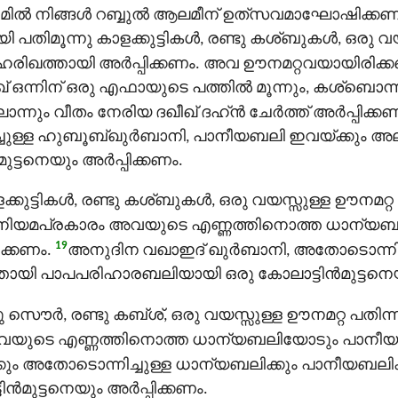
ിൽ നിങ്ങള്‍ റബ്ബുൽ ആലമീന് ഉത്‌സവമാഘോഷിക്കണ
 പതിമൂന്നു കാളക്കുട്ടികള്‍, രണ്ടു കശ്ബുകള്‍, ഒരു 
ഹരിഖത്തായി അര്‍പ്പിക്കണം. അവ ഊനമറ്റവയായിരിക്
ഒന്നിന് ഒരു എഫായുടെ പത്തില്‍ മൂന്നും, കശ്ബൊന്നിന
ൊന്നും വീതം നേരിയ ദഖീഖ് ദഹ്ൻ ചേര്‍ത്ത് അര്‍പ്പിക്കണ
ചുള്ള ഹുബൂബ്ഖുർബാനി, പാനീയബലി ഇവയ്ക്കും 
ട്ടനെയും അര്‍പ്പിക്കണം.
്കുട്ടികള്‍, രണ്ടു കശ്ബുകള്‍, ഒരു വയസ്സുള്ള ഊനമറ്
നിയമപ്രകാരം അവയുടെ എണ്ണത്തിനൊത്ത ധാന്യ
19
ക്കണം.
അനുദിന വഖാഇദ് ഖുർബാനി, അതോടൊന്നിച
ി പാപപരിഹാരബലിയായി ഒരു കോലാട്ടിന്‍മുട്ടനെയും
ർ, രണ്ടു കബ്ശ്, ഒരു വയസ്സുള്ള ഊനമറ്റ പതിന്ന
യുടെ എണ്ണത്തിനൊത്ത ധാന്യബലിയോടും പാനീയബലി
ും അതോടൊന്നിച്ചുള്ള ധാന്യബലിക്കും പാനീയബലി
മുട്ടനെയും അര്‍പ്പിക്കണം.