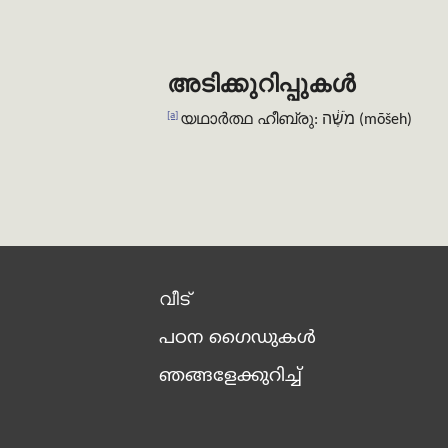
അടിക്കുറിപ്പുകൾ
[a]
യഥാർത്ഥ ഹീബ്രു: מֹשֶׁ֔ה (mōšeh)
വീട്
പഠന ഗൈഡുകൾ
ഞങ്ങളേക്കുറിച്ച്