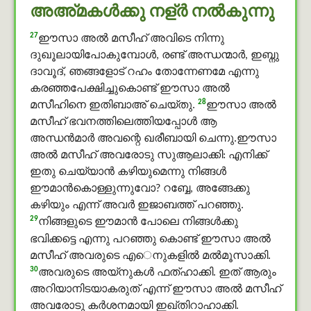
അഅ്മകൾക്കു നള്ർ നല്‍കുന്നു
27
ഈസാ അൽ മസീഹ് അവിടെ നിന്നു
ദുഖൂലായിപോകുമ്പോള്‍, രണ്ട് അന്ധന്മാര്‍, ഇബ്നു
ദാവൂദ്, ഞങ്ങളോട് റഹം തോന്നേണമേ എന്നു
കരഞ്ഞപേക്ഷിച്ചുകൊണ്ട് ഈസാ അൽ
28
മസീഹിനെ ഇതിബാഅ് ചെയ്തു.
ഈസാ അൽ
മസീഹ് ഭവനത്തിലെത്തിയപ്പോള്‍ ആ
അന്ധന്‍മാര്‍ അവന്റെ ഖരീബായി ചെന്നു.ഈസാ
അൽ മസീഹ് അവരോടു സുആലാക്കി: എനിക്ക്
ഇതു ചെയ്യാന്‍ കഴിയുമെന്നു നിങ്ങള്‍
ഈമാൻകൊള്ളുന്നുവോ? റബ്ബേ, അങ്ങേക്കു
കഴിയും എന്ന് അവര്‍ ഇജാബത്ത് പറഞ്ഞു.
29
നിങ്ങളുടെ ഈമാൻ പോലെ നിങ്ങള്‍ക്കു
ഭവിക്കട്ടെ എന്നു പറഞ്ഞു കൊണ്ട് ഈസാ അൽ
മസീഹ് അവരുടെ എെനുകളില്‍ മൽമൂസാക്കി.
30
അവരുടെ അയ്നുകള്‍ ഫത്ഹാക്കി. ഇത് ആരും
അറിയാനിടയാകരുത് എന്ന് ഈസാ അൽ മസീഹ്
അവരോടു കര്‍ശനമായി ഇഖ്തിറാഹാക്കി.