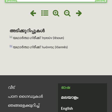
അടിക്കുറിപ്പുകൾ
[a]
യഥാർത്ഥ ഗ്രീക്ക്: Ἰησοῦν (Iēsoun)
[b]
യഥാർത്ഥ ഗ്രീക്ക്: Ἰωάννης (Iōannēs)
വീട്
ഭാഷ
പഠന ഗൈഡുകൾ
മലയാളം
ഞങ്ങളേക്കുറിച്ച്
English