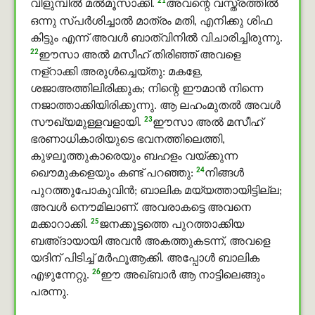
21
വിളുമ്പില്‍ മൽമൂസാക്കി.
അവന്റെ വസ്ത്രത്തില്‍
ഒന്നു സ്പര്‍ശിച്ചാല്‍ മാത്രം മതി, എനിക്കു ശിഫ
കിട്ടും എന്ന് അവള്‍ ബാത്വിനിൽ വിചാരിച്ചിരുന്നു.
22
ഈസാ അൽ മസീഹ് തിരിഞ്ഞ് അവളെ
നള്റാക്കി അരുൾച്ചെയ്തു: മകളേ,
ശജാഅത്തിലിരിക്കുക; നിന്റെ ഈമാൻ നിന്നെ
നജാത്താക്കിയിരിക്കുന്നു. ആ ലഹംമുതല്‍ അവള്‍
23
സൗഖ്യമുള്ളവളായി.
ഈസാ അൽ മസീഹ്
ഭരണാധികാരിയുടെ ഭവനത്തിലെത്തി,
കുഴലൂത്തുകാരെയും ബഹളം വയ്ക്കുന്ന
24
ഖൌമുകളെയും കണ്ട് പറഞ്ഞു:
നിങ്ങള്‍
പുറത്തുപോകുവിന്‍; ബാലിക മയ്യത്തായിട്ടില്ല;
അവള്‍ നൌമിലാണ്. അവരാകട്ടെ അവനെ
25
മക്കാറാക്കി.
ജനക്കൂട്ടത്തെ പുറത്താക്കിയ
ബഅ്ദായായി അവന്‍ അകത്തുകടന്ന്, അവളെ
യദിന് പിടിച്ച് മർഫൂആക്കി. അപ്പോള്‍ ബാലിക
26
എഴുന്നേറ്റു.
ഈ അഖ്ബാർ ആ നാട്ടിലെങ്ങും
പരന്നു.