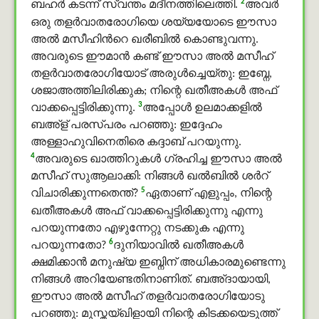
2
ബഹർ കടന്ന് സ്വന്തം മദീനത്തിലെത്തി.
അവര്‍
ഒരു തളര്‍വാതരോഗിയെ ശയ്യയോടെ ഈസാ
അൽ മസീഹിൻറെ ഖരീബില്‍ കൊണ്ടുവന്നു.
അവരുടെ ഈമാൻ കണ്ട് ഈസാ അൽ മസീഹ്
തളര്‍വാതരോഗിയോട് അരുൾച്ചെയ്തു: ഇബ്നേ,
ശജാഅത്തിലിരിക്കുക; നിന്റെ ഖതീഅകള്‍ അഫ്
3
വാക്കപ്പെട്ടിരിക്കുന്നു.
അപ്പോള്‍ ഉലമാക്കളില്‍
ബഅ്ള് പരസ്പരം പറഞ്ഞു: ഇദ്ദേഹം
അള്ളാഹുവിനെതിരെ കദ്ദാബ് പറയുന്നു.
4
അവരുടെ ഖാത്തിറുകള്‍ ഗ്രഹിച്ച ഈസാ അൽ
മസീഹ് സുആലാക്കി: നിങ്ങള്‍ ഖൽബിൽ ശർറ്
5
വിചാരിക്കുന്നതെന്ത്?
ഏതാണ് എളുപ്പം, നിന്റെ
ഖതീഅകള്‍ അഫ് വാക്കപ്പെട്ടിരിക്കുന്നു എന്നു
പറയുന്നതോ എഴുന്നേറ്റു നടക്കുക എന്നു
6
പറയുന്നതോ?
ദുനിയാവിൽ ഖതീഅകള്‍
ക്ഷമിക്കാന്‍ മനുഷ്യ ഇബ്നിന് അധികാരമുണ്ടെന്നു
നിങ്ങള്‍ അറിയേണ്ടതിനാണിത്. ബഅ്ദായായി,
ഈസാ അൽ മസീഹ് തളര്‍വാതരോഗിയോടു
പറഞ്ഞു: മുസ്തയ്ഖിളായി നിന്റെ കിടക്കയെടുത്ത്