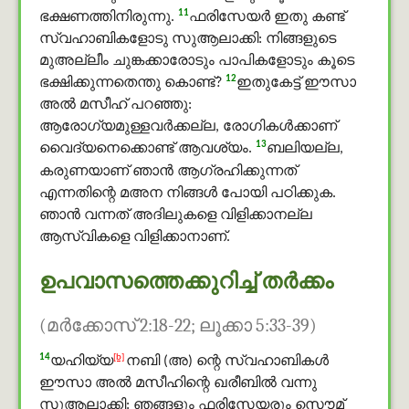
11
ഭക്ഷണത്തിനിരുന്നു.
ഫരിസേയര്‍ ഇതു കണ്ട്
സ്വഹാബികളോടു സുആലാക്കി: നിങ്ങളുടെ
മുഅല്ലീം ചുങ്കക്കാരോടും പാപികളോടും കൂടെ
12
ഭക്ഷിക്കുന്നതെന്തു കൊണ്ട്?
ഇതുകേട്ട് ഈസാ
അൽ മസീഹ് പറഞ്ഞു:
ആരോഗ്യമുള്ളവര്‍ക്കല്ല, രോഗികള്‍ക്കാണ്
13
വൈദ്യനെക്കൊണ്ട് ആവശ്യം.
ബലിയല്ല,
കരുണയാണ് ഞാന്‍ ആഗ്രഹിക്കുന്നത്
എന്നതിന്റെ മഅന നിങ്ങള്‍ പോയി പഠിക്കുക.
ഞാന്‍ വന്നത് അദിലുകളെ വിളിക്കാനല്ല
ആസ്വികളെ വിളിക്കാനാണ്.
ഉപവാസത്തെക്കുറിച്ച് തര്‍ക്കം
(മര്‍ക്കോസ് 2:18-22; ലൂക്കാ 5:33-39)
14
[b]
യഹിയ്യ
നബി (അ) ന്റെ സ്വഹാബികൾ
ഈസാ അൽ മസീഹിന്റെ ഖരീബിൽ വന്നു
സുആലാക്കി: ഞങ്ങളും ഫരിസേയരും സൌമ്