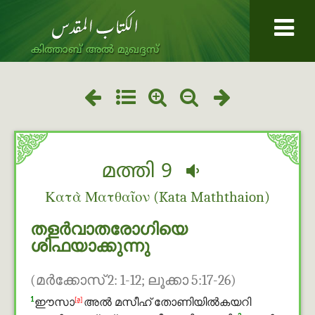
കിത്താബ് അൽ മുഖദ്ദസ്
മത്തി 9
Κατὰ Ματθαῖον (Kata Maththaion)
തളര്‍വാതരോഗിയെ
ശിഫയാക്കുന്നു
(മര്‍ക്കോസ് 2: 1-12; ലൂക്കാ 5:17-26)
1
[a]
ഈസാ
അൽ മസീഹ് തോണിയില്‍കയറി