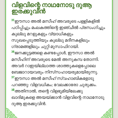
വിളവിന്റെ നാഥനോടു ദുആ
ഇരക്കുവിന്‍
35
ഈസാ അൽ മസീഹ് അവരുടെ പള്ളികളില്‍
പഠിപ്പിച്ചും മംലകത്തിന്റെ ഇഞ്ചീൽ പ്രസംഗിച്ചും
കുല്ലു മറളുകളും വ്യാധികളും
സുഖപ്പെടുത്തിയും കുല്ലു മദീനകളിലും
ഗ്രാമങ്ങളിലും ചുറ്റി മുസാഫിറായി.
36
ജനക്കൂട്ടങ്ങളെ കണ്ടപ്പോള്‍, ഈസാ അൽ
മസീഹിന് അവരുടെ മേല്‍ അനുകമ്പ തോന്നി.
അവര്‍ റാഇയില്ലാത്ത ശാത്തുകളെപ്പോലെ
ബേജാറായവരും നിസ്‌സഹായരുമായിരുന്നു.
37
ഈസാ അൽ മസീഹ് സ്വഹാബികളോടു
പറഞ്ഞു: വിളവധികം; വേലക്കാരോ ചുരുക്കം.
38
അതിനാല്‍, തന്റെ വിളഭൂമിയിലേക്കു
ഖാദിമുകളെ അയയ്ക്കാന്‍ വിളവിന്റെ നാഥനോടു
ദുആ ഇരക്കുവിൻ.