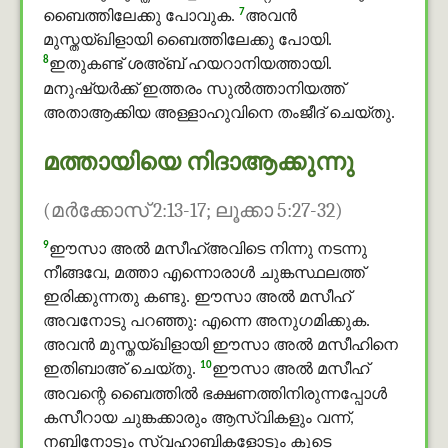
7
ബൈത്തിലേക്കു പോവുക.
അവന്‍
മുസ്തയ്ഖിളായി ബൈത്തിലേക്കു പോയി.
8
ഇതുകണ്ട് ശഅ്ബ് ഹയറാനിയത്തായി.
മനുഷ്യര്‍ക്ക് ഇത്തരം സുൽത്താനിയത്ത്
അതാആക്കിയ അള്ളാഹുവിനെ തംജീദ് ചെയ്തു.
മത്തായിയെ നിദാആക്കുന്നു
(മര്‍ക്കോസ് 2:13-17; ലൂക്കാ 5:27-32)
9
ഈസാ അൽ മസീഹ്അവിടെ നിന്നു നടന്നു
നീങ്ങവേ, മത്താ എന്നൊരാള്‍ ചുങ്കസ്ഥലത്ത്
ഇരിക്കുന്നതു കണ്ടു. ഈസാ അൽ മസീഹ്
അവനോടു പറഞ്ഞു: എന്നെ അനുഗമിക്കുക.
അവന്‍ മുസ്തയ്ഖിളായി ഈസാ അൽ മസീഹിനെ
10
ഇതിബാഅ് ചെയ്തു.
ഈസാ അൽ മസീഹ്
അവന്റെ ബൈത്തില്‍ ഭക്ഷണത്തിനിരുന്നപ്പോള്‍
കസീറായ ചുങ്കക്കാരും ആസ്വികളും വന്ന്,
നബിനോടും സ്വഹാബികളോടും കൂടെ