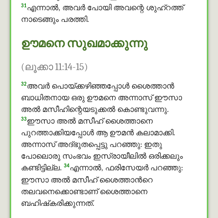
31
എന്നാല്‍, അവര്‍ പോയി അവന്റെ ശുഹ്റത്ത്
നാടെങ്ങും പരത്തി.
ഊമനെ സുഖമാക്കുന്നു
(ലൂക്കാ 11:14-15)
32
അവര്‍ പൊയ്ക്കഴിഞ്ഞപ്പോള്‍ ശൈത്താൻ
ബാധിതനായ ഒരു ഊമനെ അന്നാസ് ഈസാ
അൽ മസീഹിന്റെയടുക്കല്‍ കൊണ്ടുവന്നു.
33
ഈസാ അൽ മസീഹ് ശൈത്താനെ
പുറത്താക്കിയപ്പോള്‍ ആ ഊമന്‍ കലാമാക്കി.
അന്നാസ് അദ്ഭുതപ്പെട്ടു പറഞ്ഞു: ഇതു
പോലൊരു സംഭവം ഇസ്രായീലില്‍ ഒരിക്കലും
34
കണ്ടിട്ടില്ല.
എന്നാല്‍, ഫരിസേയര്‍ പറഞ്ഞു:
ഈസാ അൽ മസീഹ് ശൈത്താൻറെ
തലവനെക്കൊണ്ടാണ് ശൈത്താനെ
ബഹിഷ്‌കരിക്കുന്നത്.