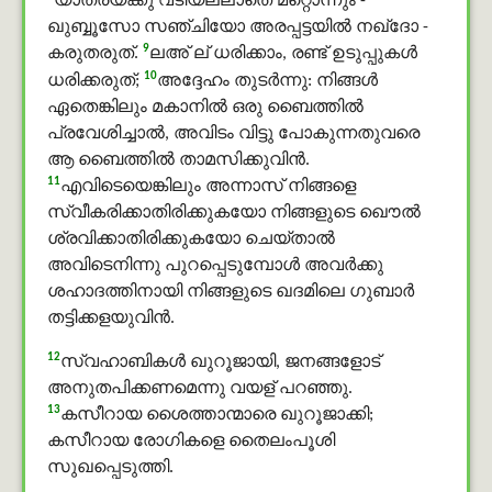
യാത്രയ്ക്കു വടിയല്ലാതെ മറ്റൊന്നും -
ഖുബ്ബൂസോ സഞ്ചിയോ അരപ്പട്ടയില്‍ നഖ്ദോ -
9
കരുതരുത്.
ലഅ് ല് ധരിക്കാം, രണ്ട് ഉടുപ്പുകള്‍
10
ധരിക്കരുത്;
അദ്ദേഹം തുടര്‍ന്നു: നിങ്ങള്‍
ഏതെങ്കിലും മകാനിൽ ഒരു ബൈത്തിൽ
പ്രവേശിച്ചാല്‍, അവിടം വിട്ടു പോകുന്നതുവരെ
ആ ബൈത്തിൽ താമസിക്കുവിന്‍.
11
എവിടെയെങ്കിലും അന്നാസ് നിങ്ങളെ
സ്വീകരിക്കാതിരിക്കുകയോ നിങ്ങളുടെ ഖൌൽ
ശ്രവിക്കാതിരിക്കുകയോ ചെയ്താല്‍
അവിടെനിന്നു പുറപ്പെടുമ്പോള്‍ അവര്‍ക്കു
ശഹാദത്തിനായി നിങ്ങളുടെ ഖദമിലെ ഗുബാർ
തട്ടിക്കളയുവിന്‍.
12
സ്വഹാബികൾ ഖുറൂജായി, ജനങ്ങളോട്
അനുതപിക്കണമെന്നു വയള് പറഞ്ഞു.
13
കസീറായ ശൈത്താന്മാരെ ഖുറൂജാക്കി;
കസീറായ രോഗികളെ തൈലംപൂശി
സുഖപ്പെടുത്തി.