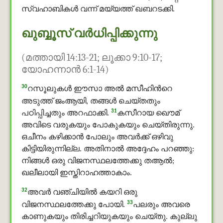
സ്വഹാബികൾ വന്ന് മയ്യത്ത് ഖബറടക്കി.
ഖുബ്ബൂസ് വര്‍ധിപ്പിക്കുന്നു
(മത്തായി 14:13-21; ലൂക്കാ 9:10-17;
യോഹന്നാന്‍ 6:1-14)
30
റസൂലുകൾ ഈസാ അൽ മസീഹിൻറെ
അടുത്ത് ജംആയി, തങ്ങള്‍ ചെയ്തതും
31
പഠിപ്പിച്ചതും അറഫാക്കി.
കസീറായ ഖൌമ്
അവിടെ വരുകയും പോകുകയും ചെയ്തിരുന്നു.
ഒചീനം കഴിക്കാന്‍ പോലും അവര്‍ക്ക് ഒഴിവു
കിട്ടിയിരുന്നില്ല. അതിനാല്‍ അദ്ദേഹം പറഞ്ഞു:
നിങ്ങള്‍ ഒരു വിജനസ്ഥലത്തേക്കു തആൽ;
ഖലീലായി ഇസ്തിറാഹത്താകാം.
32
അവര്‍ വഞ്ചിയില്‍ കയറി ഒരു
33
വിജനസ്ഥലത്തേക്കു പോയി.
പലരും അവരെ
കാണുകയും തിരിച്ചറിയുകയും ചെയ്തു. കുല്ലു