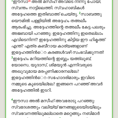
1
[a]
ഈസാ
അൽ മസീഹ് അവിടെ നിന്നു പോയി,
സ്വന്തം നാട്ടിലെത്തി. സ്വഹാബികൾ
2
അദ്ദേഹത്തെ ഇതിബാഅ് ചെയ്തു.
സാബത്തു
യൌമിൽ പള്ളിയില്‍ അദ്ദേഹം തഅലീം
ആരംഭിച്ചു. അദ്ദേഹത്തിന്റെ തഅലീം കേട്ട പലരും
അജബായി പറഞ്ഞു: ഇദ്ദേഹത്തിനു ഇതെല്ലാം
എവിടെനിന്ന്? ഇദ്ദേഹത്തിനു കിട്ടിയ ഈ ഹിക്മത്ത്
എന്ത്? എത്ര കബീറായ കാര്യങ്ങളാണ്
ഇദ്ദേഹത്തിന്‍െറ കരങ്ങള്‍വഴി സംഭവിക്കുന്നത്!
3
ഇദ്ദേഹം മറിയത്തിന്റെ ഇബ്നും യഅ്ഖൂബ്,
യോസെ, യൂദാസ്, ശിമയൂന്‍ എന്നിവരുടെ
അഖുവുമായ മരപ്പണിക്കാരനല്ലേ?
ഇദ്ദേഹത്തിന്‍െറ സഹോദരിമാരും ഇവിടെ
നമ്മുടെ കൂടെയില്ലേ? ഇങ്ങനെ പറഞ്ഞ് അവര്‍
അദ്ദേഹത്തില്‍ ഇടറി.
4
ഈസാ അൽ മസീഹ് അവരോടു പറഞ്ഞു:
സ്വദേശത്തും വലിയ്യ് ജനങ്ങളുടെയിടയിലും
സ്വഭവനത്തിലുമല്ലാതെ മറ്റെങ്ങും നബിമാർ