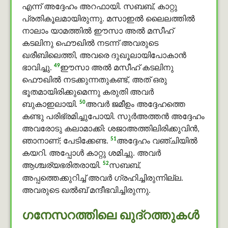
എന്ന് അദ്ദേഹം അറഫായി. സബബ്, കാറ്റു
പ്രതികൂലമായിരുന്നു. മസാഇൽ ലൈലത്തിൽ
നാലാം യാമത്തില്‍ ഈസാ അൽ മസീഹ്
കടലിനു ഫൌഖിൽ നടന്ന് അവരുടെ
ഖരീബിലെത്തി, അവരെ ദുഖൂലായിപോകാന്‍
49
ഭാവിച്ചു.
ഈസാ അൽ മസീഹ് കടലിനു
ഫൌഖിൽ നടക്കുന്നതുകണ്ട്, അത് ഒരു
ഭൂതമായിരിക്കുമെന്നു കരുതി അവര്‍
50
ബുകാഇലായി.
അവർ ജമീഉം അദ്ദേഹത്തെ
കണ്ടു പരിഭ്രമിച്ചുപോയി. സുർഅത്തൻ അദ്ദേഹം
അവരോടു കലാമാക്കി: ശജാഅത്തിലിരിക്കുവിന്‍,
51
ഞാനാണ്; പേടിക്കേണ്ട.
അദ്ദേഹം വഞ്ചിയില്‍
കയറി. അപ്പോള്‍ കാറ്റു ശമിച്ചു. അവര്‍
52
ആശ്ചര്യഭരിതരായി.
സബബ്,
അപ്പത്തെക്കുറിച്ച് അവര്‍ ഗ്രഹിച്ചിരുന്നില്ല.
അവരുടെ ഖൽബ് മന്ദീഭവിച്ചിരുന്നു.
ഗനേസറത്തിലെ ഖുദ്റത്തുകൾ