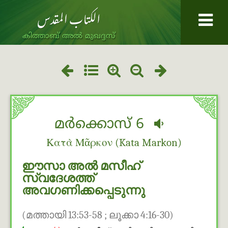
കിത്താബ് അൽ മുഖദ്ദസ്
മർക്കൊസ് 6
Κατὰ Μᾶρκον (Kata Markon)
ഈസാ അൽ മസീഹ്
സ്വദേശത്ത്
അവഗണിക്കപ്പെടുന്നു
(മത്തായി 13:53-58 ; ലൂക്കാ 4:16-30)