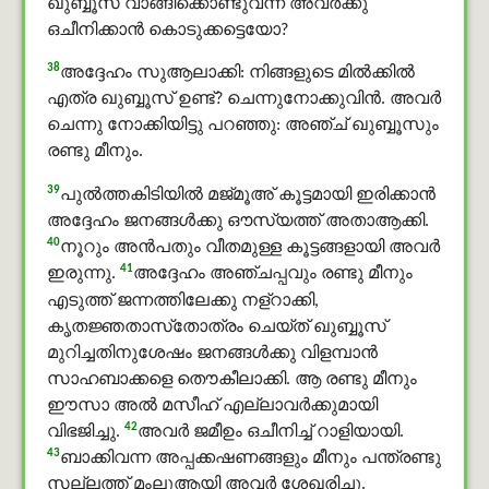
ഖുബ്ബൂസ് വാങ്ങിക്കൊണ്ടുവന്ന് അവര്‍ക്കു
ഒചീനിക്കാന്‍ കൊടുക്കട്ടെയോ?
38
അദ്ദേഹം സുആലാക്കി: നിങ്ങളുടെ മിൽക്കിൽ
എത്ര ഖുബ്ബൂസ് ഉണ്ട്? ചെന്നുനോക്കുവിന്‍. അവര്‍
ചെന്നു നോക്കിയിട്ടു പറഞ്ഞു: അഞ്ച് ഖുബ്ബൂസും
രണ്ടു മീനും.
39
പുല്‍ത്തകിടിയില്‍ മജ്മൂഅ് കൂട്ടമായി ഇരിക്കാന്‍
അദ്ദേഹം ജനങ്ങള്‍ക്കു ഔസ്യത്ത് അതാആക്കി.
40
നൂറും അന്‍പതും വീതമുള്ള കൂട്ടങ്ങളായി അവര്‍
41
ഇരുന്നു.
അദ്ദേഹം അഞ്ചപ്പവും രണ്ടു മീനും
എടുത്ത് ജന്നത്തിലേക്കു നള്റാക്കി,
കൃതജ്ഞതാസ്‌തോത്രം ചെയ്ത് ഖുബ്ബൂസ്
മുറിച്ചതിനുശേഷം ജനങ്ങള്‍ക്കു വിളമ്പാന്‍
സാഹബാക്കളെ തൌകീലാക്കി. ആ രണ്ടു മീനും
ഈസാ അൽ മസീഹ് എല്ലാവര്‍ക്കുമായി
42
വിഭജിച്ചു.
അവർ ജമീഉം ഒചീനിച്ച് റാളിയായി.
43
ബാക്കിവന്ന അപ്പക്കഷണങ്ങളും മീനും പന്ത്രണ്ടു
സല്ലത്ത് മംലൂആയി അവര്‍ ശേഖരിച്ചു.