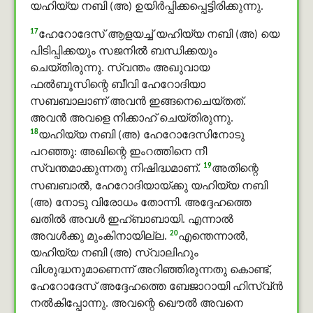
യഹിയ്യ നബി (അ) ഉയിര്‍പ്പിക്കപ്പെട്ടിരിക്കുന്നു.
17
ഹേറോദേസ് ആളയച്ച് യഹിയ്യ നബി (അ) യെ
പിടിപ്പിക്കയും സജനില്‍ ബന്ധിക്കയും
ചെയ്തിരുന്നു. സ്വന്തം അഖുവായ
ഫൽബൂസിന്റെ ബീവി ഹേറോദിയാ
സബബാലാണ് അവന്‍ ഇങ്ങനെചെയ്തത്.
അവന്‍ അവളെ നിക്കാഹ് ചെയ്തിരുന്നു.
18
യഹിയ്യ നബി (അ) ഹേറോദേസിനോടു
പറഞ്ഞു: അഖിന്റെ ഇംറത്തിനെ നീ
19
സ്വന്തമാക്കുന്നതു നിഷിദ്ധമാണ്.
അതിന്റെ
സബബാൽ, ഹേറോദിയായ്ക്കു യഹിയ്യ നബി
(അ) നോടു വിരോധം തോന്നി. അദ്ദേഹത്തെ
ഖതിൽ അവള്‍ ഇഹ്ബാബായി. എന്നാല്‍
20
അവള്‍ക്കു മുംകിനായില്ല.
എന്തെന്നാല്‍,
യഹിയ്യ നബി (അ) സ്വാലിഹും
വിശുദ്ധനുമാണെന്ന് അറിഞ്ഞിരുന്നതു കൊണ്ട്,
ഹേറോദേസ് അദ്ദേഹത്തെ ബേജാറായി ഹിസ്വ്ൻ
നല്‍കിപ്പോന്നു. അവന്റെ ഖൌൽ അവനെ