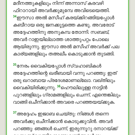
മദീനത്തുകളിലും നിന്ന് അന്നാസ് കരവഴി
ഫിറാറായി അവര്‍ക്കുമുമ്പേ അവിടെയെത്തി.
34
ഈസാ അൽ മസീഹ് കരയ്ക്കിറങ്ങിയപ്പോള്‍
കബീറായ ഒരു ജനക്കൂട്ടത്തെ കണ്ടു. അവരോട്
അദ്ദേഹത്തിനു അനുകമ്പ തോന്നി. സബബ്,
അവര്‍ റാഇയില്ലാത്ത ശാത്തുപറ്റം പോലെ
ആയിരുന്നു. ഈസാ അൽ മസീഹ് അവർക്ക് പല
കാര്യങ്ങളിലും തഅലീം കൊടുക്കാന്‍ തുടങ്ങി.
35
നേരം വൈകിയപ്പോള്‍ സ്വഹാബികൾ
അദ്ദേഹത്തിന്റെ ഖരീബായി വന്നു പറഞ്ഞു: ഇത്
ഒരു ഖറാബായ പ്രദേശമാണല്ലോ. വഖ്തിലും
36
വൈകിയിരിക്കുന്നു.
ഹൌലിലുള്ള നാട്ടിന്‍
പുറങ്ങളിലും ഗ്രാമങ്ങളിലും ചെന്ന്, എന്തെങ്കിലും
വാങ്ങി ഒചീനിക്കാന്‍ അവരെ പറഞ്ഞയയ്ക്കുക.
37
അദ്ദേഹം ഇജാബ ചെയ്തു: നിങ്ങള്‍ തന്നെ
അവര്‍ക്കു ഒചീനിക്കാന്‍ കൊടുക്കുവിന്‍. അവര്‍
പറഞ്ഞു: ഞങ്ങള്‍ ചെന്ന്, ഇരുന്നൂറു ദനാറയ്ക്ക്