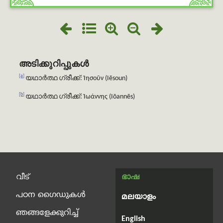
അടിക്കുറിപ്പുകൾ
[a]
യഥാർത്ഥ ഗ്രീക്ക്: Ἰησοῦν (Iēsoun)
[b]
യഥാർത്ഥ ഗ്രീക്ക്: Ἰωάννης (Iōannēs)
വീട്
ഭാഷ
പഠന ഗൈഡുകൾ
മലയാളം
ഞങ്ങളേക്കുറിച്ച്
English