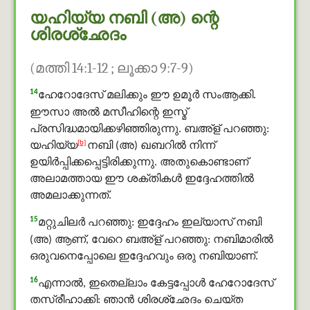
യഹിയ്യ നബി (അ) ന്റെ
ശിരശ്‌ഛേദം
(മത്തി 14:1-12 ; ലൂക്കാ 9:7-9)
14
ഹേറോദേസ് മലിക്കും ഈ ഉമൂർ സംആക്കി.
ഈസാ അൽ മസീഹിന്റെ ഇസ്മ്
പ്രസിദ്ധമായിക്കഴിഞ്ഞിരുന്നു. ബഅ്ള് പറഞ്ഞു:
[b]
യഹിയ്യ
നബി (അ) ഖബറില്‍ നിന്ന്
ഉയിര്‍പ്പിക്കപ്പെട്ടിരിക്കുന്നു. അതുകൊണ്ടാണ്
അലാമത്തായ ഈ ശക്തികള്‍ ഇദ്ദേഹത്തില്‍
അമലാക്കുന്നത്.
15
മറ്റുചിലര്‍ പറഞ്ഞു: ഇദ്ദേഹം ഇല്യാസ് നബി
(അ) ആണ്, വേറെ ബഅ്ള് പറഞ്ഞു: നബിമാരില്‍
ഒരുവനെപ്പോലെ ഇദ്ദേഹവും ഒരു നബിയാണ്.
16
എന്നാല്‍, ഇതെല്ലാം കേട്ടപ്പോള്‍ ഹേറോദേസ്
തസ്രീഹാക്കി: ഞാന്‍ ശിരശ്‌ഛേദം ചെയ്ത