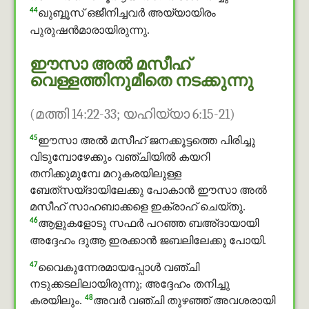
44
ഖുബ്ബൂസ് ഒജീനിച്ചവര്‍ അയ്യായിരം
പുരുഷന്‍മാരായിരുന്നു.
ഈസാ അൽ മസീഹ്
വെള്ളത്തിനുമീതെ നടക്കുന്നു
(മത്തി 14:22-33; യഹിയ്യാ 6:15-21)
45
ഈസാ അൽ മസീഹ് ജനക്കൂട്ടത്തെ പിരിച്ചു
വിടുമ്പോഴേക്കും വഞ്ചിയില്‍ കയറി
തനിക്കുമുമ്പേ മറുകരയിലുള്ള
ബേത്‌സയ്ദായിലേക്കു പോകാന്‍ ഈസാ അൽ
മസീഹ് സാഹബാക്കളെ ഇക്രാഹ് ചെയ്തു.
46
ആളുകളോടു സഫർ പറഞ്ഞ ബഅ്ദായായി
അദ്ദേഹം ദുആ ഇരക്കാൻ ജബലിലേക്കു പോയി.
47
വൈകുന്നേരമായപ്പോള്‍ വഞ്ചി
നടുക്കടലിലായിരുന്നു; അദ്ദേഹം തനിച്ചു
48
കരയിലും.
അവര്‍ വഞ്ചി തുഴഞ്ഞ് അവശരായി