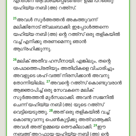
എന്താണ് ആവശ്യപ്പെടേണ്ടത്? ഉമ്മ പറഞ്ഞു:
യഹിയ്യ നബി (അ) റഅ്സ്.
25
അവള്‍ സുർഅത്തൻ അകത്തുവന്ന്
മലിക്കിനോട് ത്വലബാക്കി: ഇപ്പോള്‍ത്തന്നെ
യഹിയ്യ നബി (അ) ന്റെ റഅ്സ് ഒരു തളികയില്‍
വച്ച് എനിക്കു തരണമെന്നു ഞാന്‍
ആഗ്രഹിക്കുന്നു.
26
മലിക് അതീവ ഹസീനായി. എങ്കിലും, തന്റെ
ശപഥത്തെപ്രതിയും അതിഥികളെ വിചാരിച്ചും
അവളുടെ ശഹ്-വത്ത് നിരസിക്കാന്‍ അവനു
27
തോന്നിയില്ല.
അവന്റെ റഅ്സ് കൊണ്ടുവരാന്‍
ആജ്ഞാപിച്ച് ഒരു സേവകനെ മലിക്
സുർഅത്തൻ മുർസലാക്കി. അവന്‍ സജനില്‍
ചെന്ന് യഹിയ്യ നബി (അ) യുടെ റഅ്സ്
28
വെട്ടിയെടുത്തു.
അത് ഒരു തളികയില്‍ വച്ച്
കൊണ്ടുവന്നു പെണ്‍കുട്ടിക്കു അത്വാആക്കി.
29
അവള്‍ അത് ഉമ്മയെ തൌകീലാക്കി.
ഈ
നബഅ് അറഫായ യഹിയ്യ നബി (അ) ന്റെ