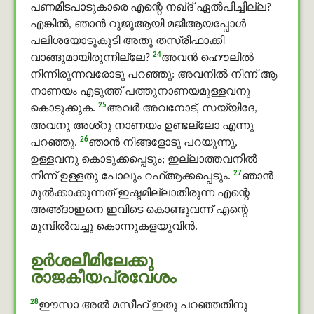
പണമിടപാടുകാരെ എന്റെ നഖ്ദ് ഏല്‍പിച്ചില്ല?
എങ്കില്‍, ഞാന്‍ റുജൂആയി മജീആയപ്പോള്‍
പലിശയോടുകൂടി അതു തസ്രീഫാക്കി
24
വാങ്ങുമായിരുന്നില്ലേ?
അവന്‍ ഹൌലിൽ
നിന്നിരുന്നവരോടു പറഞ്ഞു: അവനില്‍ നിന്ന് ആ
നാണയം എടുത്ത് പത്തുനാണയമുള്ളവനു
25
കൊടുക്കുക.
അവര്‍ അവനോട്, സയ്യിദേ,
അവനു അശ്റു നാണയം ഉണ്ടല്ലോ എന്നു
26
പറഞ്ഞു.
ഞാന്‍ നിങ്ങളോടു പറയുന്നു,
ഉള്ളവനു കൊടുക്കപ്പെടും; ഇല്ലാത്തവനില്‍
27
നിന്ന് ഉള്ളതു പോലും റഫ്ആക്കപ്പെടും.
ഞാന്‍
മുൽക്കാക്കുന്നത് ഇഷ്ടമില്ലാതിരുന്ന എന്റെ
അഅ്ദാഇനെ ഇവിടെ കൊണ്ടുവന്ന് എന്റെ
മുമ്പില്‍വച്ചു കൊന്നുകളയുവിന്‍.
ഉർശലീമിലേക്കു
രാജകീയപ്രവേശം
28
ഈസാ അൽ മസീഹ് ഇതു പറഞ്ഞതിനു