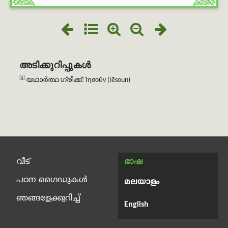
അടിക്കുറിപ്പുകൾ
[a]
യഥാർത്ഥ ഗ്രീക്ക്: Ἰησοῦν (Iēsoun)
വീട്
ഭാഷ
പഠന ഗൈഡുകൾ
മലയാളം
ഞങ്ങളേക്കുറിച്ച്
English