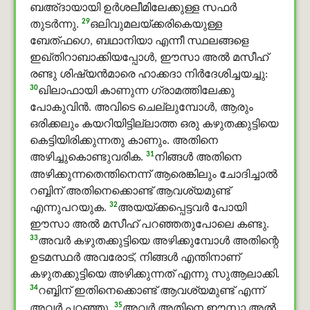
ബഅ്ദായായി ഉർശലീമിലേക്കുള്ള സഫർ
29
തുടര്‍ന്നു.
ഒലിവുമലയ്ക്കരികെയുള്ള
ബേത്ഫഗെ, ബഥാനിയാ എന്നീ സ്ഥലങ്ങളെ
ഇഖ്തിറാബാക്കിയപ്പോള്‍, ഈസാ അൽ മസീഹ്
രണ്ടു ശിഷ്യന്‍മാരെ ഹാക്കദാ നിര്‍ദേശിച്ചയച്ചു:
30
ഖിലാഫായി കാണുന്ന ഗ്രാമത്തിലേക്കു
പോകുവിന്‍. അവിടെ ചെല്ലുമ്പോള്‍, ആരും
ഒരിക്കലും കയറിയിട്ടില്ലാത്ത ഒരു കഴുതക്കുട്ടിയെ
കെട്ടിയിരിക്കുന്നതു കാണും. അതിനെ
31
അഴിച്ചുകൊണ്ടുവരിക.
നിങ്ങള്‍ അതിനെ
അഴിക്കുന്നതെന്തിനെന്ന് ആരെങ്കിലും ചോദിച്ചാല്‍
റബ്ബിന് അതിനെക്കൊണ്ട് ആവശ്യമുണ്ട്
32
എന്നുപറയുക.
അയയ്ക്കപ്പെട്ടവര്‍ പോയി
ഈസാ അൽ മസീഹ് പറഞ്ഞതുപോലെ കണ്ടു.
33
അവര്‍ കഴുതക്കുട്ടിയെ അഴിക്കുമ്പോള്‍ അതിന്റെ
ഉടമസ്ഥര്‍ അവരോട്, നിങ്ങള്‍ എന്തിനാണ്
കഴുതക്കുട്ടിയെ അഴിക്കുന്നത് എന്നു സുആലാക്കി.
34
റബ്ബിന് ഇതിനെക്കൊണ്ട് ആവശ്യമുണ്ട് എന്ന്
35
അവര്‍ പറഞ്ഞു.
അവര്‍ അതിനെ ഈസാ അൽ