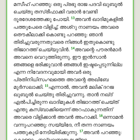
മസീഹ് പറഞ്ഞു: ഒരു പ്രഭു രാജ പദവി ഖുബൂൽ
ചെയ്തു തസ്രീഫാക്കി വരാന്‍ വേണ്ടി
13
ദൂരദേശത്തേക്കു പോയി.
അവന്‍ ഖാദിമുകളിൽ
പത്തുപേരെ വിളിച്ച്, അശ്റു നാണയം അവരെ
തൌകീലാക്കി കൊണ്ടു പറഞ്ഞു: ഞാന്‍
തിരിച്ചുവരുന്നതുവരെ നിങ്ങള്‍ ഇതുകൊണ്ടു
14
തിജാറത്ത് ചെയ്യുവിന്‍.
അവന്റെ പൗരന്‍മാര്‍
അവനെ വെറുത്തിരുന്നു. ഈ ഇൻസാൻ
ഞങ്ങളെ ഭരിക്കുവാന്‍ ഞങ്ങള്‍ ഇഷ്ടപ്പെടുന്നില്ല
എന്ന നിവേദനവുമായി അവര്‍ ഒരു
പ്രതിനിധിസംഘത്തെ അവന്റെ അഖിബേ
15
മുർസലാക്കി.
എന്നാല്‍, അവന്‍ മലിക് ദറജ
ഖുബൂൽ ചെയ്തു തിരിച്ചുവന്നു. താന്‍ നഖ്ദ്
ഏല്‍പിച്ചിരുന്ന ഖാദിമുകൾ തിജാറത്ത് ചെയ്ത്
എന്തു കസ്ബാക്കിയെന്ന് അറഫാകുന്നതിന്
16
അവരെ വിളിക്കാന്‍ അവന്‍ അംറാക്കി.
ഒന്നാമന്‍
വന്നുപറഞ്ഞു: സയ്യിദേ, നീ തന്ന നാണയം
17
പത്തുകൂടി നേടിയിരിക്കുന്നു.
അവന്‍ പറഞ്ഞു: