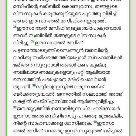
മസീഹിന്റെ ഖരീബില്‍ കൊണ്ടുവന്നു. തങ്ങളുടെ
ലിബസുകൾ കഴുതക്കുട്ടിയുടെ പുറത്തു വിരിച്ച്
അവര്‍ ഈസാ അൽ മസീഹിനെ ഇരുത്തി.
36
ഈസാ അൽ മസീഹ് ദുഖൂലായിപോകുമ്പോള്‍
അവര്‍ സബീലിൽ തങ്ങളുടെ ലിബസുകൾ
37
വിരിച്ചു.
ഈസാ അൽ മസീഹ്
പട്ടണത്തോടടുത്ത് സൈത്തൂൻ ജബലിന്റെ
വാദിക്കു സമീപത്തെത്തിയപ്പോള്‍ സ്വഹാബികൾ
ജമീഅൻ സുറൂറായി തങ്ങള്‍ കണ്ട കുല്ലു
അജീബായ അമലുകളെയും പറ്റി ആലിയായ
സൌത്തില്‍ പടച്ചോനെ മദ്ഹ് ചൊല്ലാൻ
38
തുടങ്ങി.
റബ്ബിന്റെ ഇസ്മിൽ വരുന്ന മലിക്
ബർക്കത്തുടയവൻ, ജന്നത്തില്‍ സലാമത്ത്, അഅ്
ലകളില്‍ തംജീദ് എന്ന് അവര്‍ ആര്‍ത്തുവിളിച്ചു.
39
ജനക്കൂട്ടത്തില്‍ ഉണ്ടായിരുന്ന ചില ഫരിസേയര്‍
ഈസാ അൽ മസീഹിനോടു പറഞ്ഞു: മുഅല്ലീം,
40
നിന്റെ സാഹബാക്കളെ ശാസിക്കുക.
ഈസാ
അൽ മസീഹ് പറഞ്ഞു: ഇവര്‍ സുകൂത്ത് ഭജിച്ചാല്‍