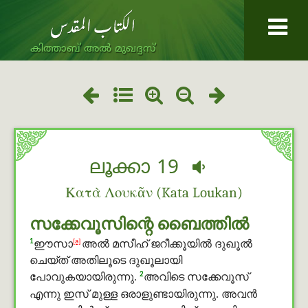
കിത്താബ് അൽ മുഖദ്ദസ്
ലൂക്കാ 19
Κατὰ Λουκᾶν (Kata Loukan)
സക്കേവൂസിന്റെ ബൈത്തില്‍
1
[a]
ഈസാ
അൽ മസീഹ് ജറീക്കൂയില്‍ ദുഖൂൽ
ചെയ്ത് അതിലൂടെ ദുഖൂലായി
2
പോവുകയായിരുന്നു.
അവിടെ സക്കേവൂസ്
എന്നു ഇസ് മുള്ള ഒരാളുണ്ടായിരുന്നു. അവന്‍