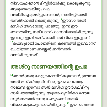
നിസ്വ്ഫ് ഞാന്‍ മിസ്കീൻമാര്‍ക്കു കൊടുക്കുന്നു.
ആരുടെയെങ്കിലും വക
വഞ്ചിച്ചെടുത്തിട്ടുണ്ടെങ്കില്‍, നാലിരട്ടിയായി
9
തസ്രീഫാക്കി കൊടുക്കുന്നു.
ഈസാ അൽ
മസീഹ് അവനോടു പറഞ്ഞു: ഇന്ന് ഈ
ഭവനത്തിനു ഇഖ് ലാസ് ഹാസ്വിലായിരിക്കുന്നു.
ഇവനും ഇബ്രാഹീം നബി (അ) ന്‍റെ ഇബ്നാണ്.
10
മഫ്ഖൂദായി പോയതിനെ കണ്ടെത്തി ഇഖ് ലാസ്
ചെയ്യാനാണ് ഇബ്നുല്‍ ഇന്‍സാന്‍
വന്നിരിക്കുന്നത്.
അശ്റു നാണയത്തിന്റെ ഉപമ
11
അവര്‍ ഇതു കേട്ടുകൊണ്ടിരിക്കുമ്പോള്‍, ഈസാ
അൽ മസീഹ് തുടര്‍ന്ന് ഒരു ഉപമ പറഞ്ഞു.
സബബ്, ഈസാ അൽ മസീഹ് ഊർശലീമിനു
സമീപത്തായിരുന്നു. അള്ളാഹുവിൻറെ ദൌല
സുർഅത്തൻ വന്നു ചേരുമെന്ന് അവര്‍
12
വിചാരിക്കുകയും ചെയ്തിരുന്നു.
ഈസാ അൽ