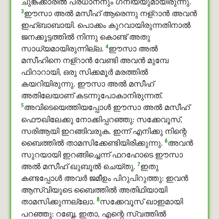
ചുങ്കക്കാരില്‍ പ്രധാനനും ഗനിയ്യുമായിരുന്നു.
3
ഈസാ അൽ മസീഹ് ആരെന്നു നള്റാന്‍ അവന്‍
ഇഹ്ബാബായി. പൊക്കം കുറവായിരുന്നതിനാല്‍
ജനക്കൂട്ടത്തില്‍ നിന്നു കൊണ്ട് അതു
4
സാധ്യമായിരുന്നില്ല.
ഈസാ അൽ
മസീഹിനെ നള്റാന്‍ വേണ്ടി അവന്‍ മുമ്പേ
ഫിറാറായി, ഒരു സിക്കമൂര്‍ മരത്തില്‍
കയറിയിരുന്നു. ഈസാ അൽ മസീഹ്
അതിലേയാണ് കടന്നുപോകാനിരുന്നത്.
5
അവിടെയെത്തിയപ്പോള്‍ ഈസാ അൽ മസീഹ്
ഫൌഖിലേക്കു നോക്കിപ്പറഞ്ഞു: സക്കേവൂസ്,
സരിആയി ഇറങ്ങിവരുക. ഇന്ന് എനിക്കു നിന്റെ
6
ബൈത്തിൽ താമസിക്കേണ്ടിയിരിക്കുന്നു.
അവന്‍
സുറയായി ഇറങ്ങിച്ചെന്ന് ഫറഹോടെ ഈസാ
7
അൽ മസീഹ് ഖുബൂൽ ചെയ്തു.
ഇതു
കണ്ടപ്പോള്‍ അവർ ജമീഉം പിറുപിറുത്തു: ഇവന്‍
ആസ്വിയുടെ ബൈത്തിൽ അതിഥിയായി
8
താമസിക്കുന്നല്ലോ.
സക്കേവൂസ് ഖാഇമായി
പറഞ്ഞു: റബ്ബേ, ഇതാ, എന്റെ സ്വത്തില്‍