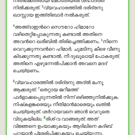
നീതിക്കെതിരായി കോടതിയില്‍ ശഹാദത്ത്
3
നില്‍ക്കരുത്.
വ്യവഹാരത്തില്‍ ദരിദ്രനു
ഖാസ്സായ ഇഅ്തിബാർ നല്‍കരുത്.
4
അഅ്ദാഇന്‍റെ സൌറോ ഹിമാറോ
വഴിതെറ്റിപ്പോകുന്നതു കണ്ടാല്‍ അതിനെ
5
അവന്‍റെ ഖരീബില്‍ തിരിച്ചെത്തിക്കണം.
നിന്നെ
വെറുക്കുന്നവന്‍റെ ഹിമാർ, ചുമടിനു കീഴെ വീണു
കിടക്കുന്നതു കണ്ടാല്‍, നീ ദുഖൂലായി പോകരുത്;
അതിനെ എഴുന്നേല്‍പിക്കാന്‍ അവനെ മദദ്
ചെയ്യണം.
6
വ്യവഹാരത്തില്‍ ദരിദ്രനു അദ്ൽ മംനൂ
7
ആക്കരുത്.
തെറ്റായ ജറീമത്ത്
ഫർളാക്കപ്പെടുന്നതിൽ നിന്ന് ഒഴിഞ്ഞുനില്‍ക്കുക.
നിഷ്‌കളങ്കരെയും നീതിമാന്‍മാരെയും ഖത്ൽ
ചെയ്യരുത്. ശർറായവനെ ഞാന്‍ വെറുതെ
8
വിടുകയില്ല.
രിശ്-വ വാങ്ങരുത്; അത്
വിജ്ഞനെ ഉംയാക്കുകയും ആദിലിനെ കദിബ്
പറയാന്‍ പ്രേരിപ്പിക്കുകയും ചെയ്യുന്നു.