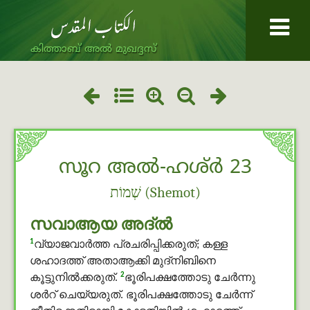
കിത്താബ് അൽ മുഖദ്ദസ്
സൂറ അൽ-ഹശ്ർ 23
שְׁמוֹת (Shemot)
സവാആയ അദ്ൽ
1
വ്യാജവാര്‍ത്ത പ്രചരിപ്പിക്കരുത്; കള്ള
ശഹാദത്ത് അതാആക്കി മുദ്നിബിനെ
2
കൂട്ടുനില്‍ക്കരുത്.
ഭൂരിപക്ഷത്തോടു ചേര്‍ന്നു
ശർറ് ചെയ്യരുത്. ഭൂരിപക്ഷത്തോടു ചേര്‍ന്ന്