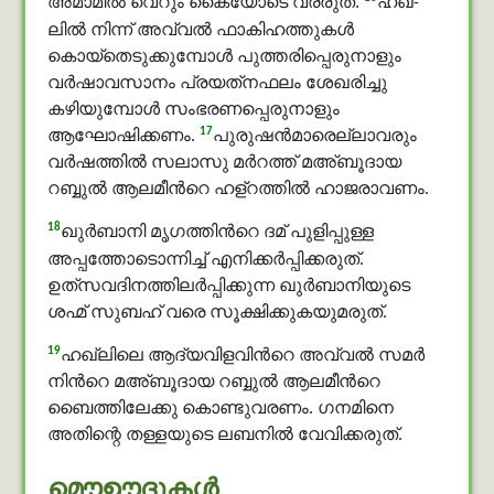
അമാമിൽ വെറും കൈയോടെ വരരുത്.
ഹഖ്-
ലില്‍ നിന്ന് അവ്വൽ ഫാകിഹത്തുകള്‍
കൊയ്‌തെടുക്കുമ്പോള്‍ പുത്തരിപ്പെരുനാളും
വര്‍ഷാവസാനം പ്രയത്‌നഫലം ശേഖരിച്ചു
കഴിയുമ്പോള്‍ സംഭരണപ്പെരുനാളും
17
ആഘോഷിക്കണം.
പുരുഷന്‍മാരെല്ലാവരും
വര്‍ഷത്തില്‍ സലാസു മർറത്ത് മഅ്ബൂദായ
റബ്ബുൽ ആലമീന്‍റെ ഹള്റത്തിൽ ഹാജരാവണം.
18
ഖുർബാനി മൃഗത്തിന്‍റെ ദമ് പുളിപ്പുള്ള
അപ്പത്തോടൊന്നിച്ച് എനിക്കര്‍പ്പിക്കരുത്.
ഉത്‌സവദിനത്തിലര്‍പ്പിക്കുന്ന ഖുർബാനിയുടെ
ശഹ്മ് സുബഹ് വരെ സൂക്ഷിക്കുകയുമരുത്.
19
ഹഖ്ലിലെ ആദ്യവിളവിന്‍റെ അവ്വൽ സമർ
നിന്‍റെ മഅ്ബൂദായ റബ്ബുൽ ആലമീന്‍റെ
ബൈത്തിലേക്കു കൊണ്ടുവരണം. ഗനമിനെ
അതിന്റെ തള്ളയുടെ ലബനിൽ വേവിക്കരുത്.
മൌഊദുകൾ