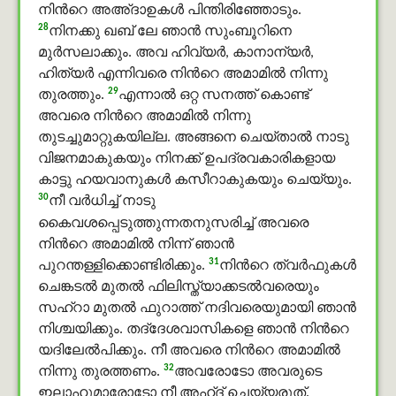
നിന്‍റെ അഅ്ദാഉകൾ പിന്തിരിഞ്ഞോടും.
28
നിനക്കു ഖബ് ലേ ഞാന്‍ സുംബൂറിനെ
മുർസലാക്കും. അവ ഹിവ്യര്‍, കാനാന്യര്‍,
ഹിത്യര്‍ എന്നിവരെ നിന്‍റെ അമാമിൽ നിന്നു
29
തുരത്തും.
എന്നാല്‍ ഒറ്റ സനത്ത് കൊണ്ട്
അവരെ നിന്‍റെ അമാമിൽ നിന്നു
തുടച്ചുമാറ്റുകയില്ല. അങ്ങനെ ചെയ്താല്‍ നാടു
വിജനമാകുകയും നിനക്ക് ഉപദ്രവകാരികളായ
കാട്ടു ഹയവാനുകൾ കസീറാകുകയും ചെയ്യും.
30
നീ വര്‍ധിച്ച് നാടു
കൈവശപ്പെടുത്തുന്നതനുസരിച്ച് അവരെ
നിന്‍റെ അമാമിൽ നിന്ന് ഞാന്‍
31
പുറന്തള്ളിക്കൊണ്ടിരിക്കും.
നിന്‍റെ ത്വർഫുകള്‍
ചെങ്കടല്‍ മുതല്‍ ഫിലിസ്ത്യാക്കടല്‍വരെയും
സഹ്റാ മുതല്‍ ഫുറാത്ത് നദിവരെയുമായി ഞാന്‍
നിശ്ചയിക്കും. തദ്‌ദേശവാസികളെ ഞാന്‍ നിന്‍റെ
യദിലേല്‍പിക്കും. നീ അവരെ നിന്‍റെ അമാമിൽ
32
നിന്നു തുരത്തണം.
അവരോടോ അവരുടെ
ഇലാഹുമാരോടോ നീ അഹ്ദ് ചെയ്യരുത്.