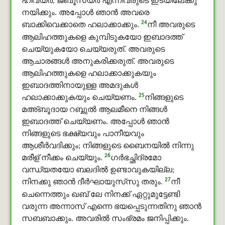
ഹിവ്യര്‍, ജബൂസ്യര്‍ എന്നിവരുടെ ഇടയിലേക്കു
നയിക്കും. അപ്പോള്‍ ഞാന്‍ അവരെ
24
ബാക്കിവെക്കാതെ ഹലാക്കാക്കും.
നീ അവരുടെ
ആലിഹത്തുകളെ കുമ്പിടുകയോ ഇബാദത്ത്
ചെയ്യുകയോ ചെയ്യരുത്. അവരുടെ
ആചാരങ്ങള്‍ അനുകരിക്കരുത്. അവരുടെ
ആലിഹത്തുകളെ ഹലാക്കാക്കുകയും
ഇബാദത്തിനായുള്ള അമദുകൾ
25
ഹലാക്കാക്കുകയും ചെയ്യണം.
നിങ്ങളുടെ
മഅ്ബൂദായ റബ്ബുൽ ആലമീനെ നിങ്ങള്‍
ഇബാദത്ത് ചെയ്യണം. അപ്പോള്‍ ഞാന്‍
നിങ്ങളുടെ ഭക്ഷ്യവും പാനീയവും
ആശീര്‍വദിക്കും; നിങ്ങളുടെ ബൈനയില്‍ നിന്നു
26
മരീള് നീക്കം ചെയ്യും.
ഗര്‍ഭച്ഛിദ്രമോ
വന്ധ്യതയോ ബലദിൽ ഉണ്ടാവുകയില്ല;
27
നിനക്കു ഞാന്‍ ദീര്‍ഘായുസ്‌സു തരും.
നീ
ചെന്നെത്തും ഖബ് ലേ നിനക്ക് ഏറ്റുമുട്ടേണ്ടി
വരുന്ന അന്നാസ് എന്നെ ഭയപ്പെടുന്നതിനു ഞാന്‍
സബബാക്കും. അവരില്‍ സംഭ്രമം ജനിപ്പിക്കും.