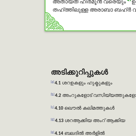
49
അതായത് ഹിര്‍മൂൻ വരെയും
ഉ
തഹ്ത്തിലുള്ള അരാബാ ബഹ്ർ വര
അടിക്കുറിപ്പുകൾ
[a]
4.1
ശറഉകളും
ഹുക്മുകളും
[b]
4.2
അംറുകളോട്
വസിയ്യത്തുകളോ
[c]
4.10
ഖൌൽ
കലിമത്തുകൾ
[d]
4.13
ശറആക്കിയ
അംറ് ആക്കിയ
[e]
4.14
ബലദിൽ
അർളിൽ