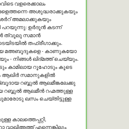
വിടെ വളരെക്കാലം
ങ്ങളെത്തന്നെ അശുദ്ധരാക്കുകയും
 ശർറ് അമലാക്കുകയും
യുന്നു: ഉർദൂന്‍ കടന്ന്
്‍ ത്വൂലു സമാൻ
െയിടയില്‍ തഫ്രീഗാക്കും.
ായ മഅബൂദുകളെ - കാണുകയോ
ിങ്ങള്‍ ഖിദ്മത്ത് ചെയ്യും.
ടും കാമിലായ റൂഹോടും കൂടെ
കയും ആഖിർ സമാനുകളിൽ
്ബൂദായ റബ്ബുൽ ആലമീങ്കലേക്കു
 റബ്ബുൽ ആലമീൻ റഹ്മത്തുള്ള
മാരോടു ഖസം ചെയ്തിട്ടുള്ള
 കാലത്തെപ്പറ്റി,
 വാഖിഅത്ത് എന്നെങ്കിലും