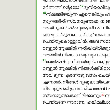
കലാമാക്കിയ യൌമിൽ നിങ്ങള്‍ ഒര
17
മർഅത്തിന്റെയോ
ദുനിയാവിലു
18
നിലത്തിഴയുന്ന ഏതെങ്കിലും 
സൂറത്തില്‍ സ്വനമുണ്ടാക്കി നിങ്
അയ്നുകള്‍ മർഫൂആക്കി ശംസിനെ
പെരുത്ത് മുഹബത്ത് വച്ച് ഇബാദ
ചെയ്തുകൊള്ളുവിന്‍. അവ സമാവാ
റബ്ബുൽ ആലമീൻ നല്‍കിയിരിക്ക
ആലമീൻ നിങ്ങളെ ഖുബൂലാക്കുകയു
21
മാത്രമല്ല, നിങ്ങള്‍മൂലം റബ
റബ്ബുൽ ആലമീൻ നിങ്ങള്‍ക്ക് മ
അവിടുന്ന് എന്നോടു ഖസം ചെയ്
എന്നാല്‍, നിങ്ങള്‍ ദുഖൂലായിചെ
നിങ്ങളുമായി ഉണ്ടാക്കിയ അഹ്ദ് മ
[g]
സ്വനമുണ്ടാക്കാതിരിക്കാനും
സം
ചെയ്യുന്ന നാറാണ്; ഹലീമല്ലാ