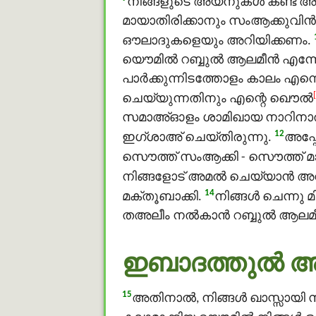
നിങ്ങളുടെ അയ്നുകള്‍ കണ്ട അ
മായാതിരിക്കാനും സംആക്കുവിന
ഔലാദുകളെയും അറിയിക്കണം.
യൌമിൽ റബ്ബുൽ ആലമീൻ എന്നോട്
പാർക്കുന്നിടത്തോളം കാലം എന്
ചെയ്യുന്നതിനും എന്റെ ഖൌൽ
സമാഅ്ഓളം ശാമിഖായ നാറിനാല
12
ഇഗ്ശാഅ് ചെയ്തിരുന്നു.
അപ്പോ
സൌത്ത് സംആക്കി - സൌത്ത് മാത
നിങ്ങളോട് അമൽ ചെയ്യാൻ അവി
14
മക്തൂബാക്കി.
നിങ്ങള്‍ ചെന്നു 
തഅലീം നൽകാൻ റബ്ബുൽ ആലമീൻ 
ഇബാദത്തുൽ അസ
15
അതിനാല്‍, നിങ്ങള്‍ ഖാസ്സായി 