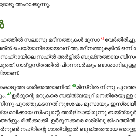
ോടു അംറാക്കുന്നു.
‍
[k]
് ജിഹത്തിൽ സലാസു മദീനത്തുകള്‍ മൂസാ
വേര്‍തിരിച്ചു
ത്ൽ ചെയ്യാനിടയായവന് ആ മദീനത്തുകളില്‍ ഒന്നില
3
സഹ്റായിലെ സഹ്ൽ അർളിൽ ബുഖ്അത്തായ ബീസര്‍,
മൂത്ത്, ഗാദ്‌ ഉസ്രത്തിൽ പിറന്നവർക്കും ബാശാനിലുള
ടിയാണ്.
45
 കൊടുത്ത ശരീഅത്താണിത്:
മിസ്റിൽ നിന്നു പുറത
46
ം.
ഉര്‍ദൂന്റെ മറുകരെ ബയ്ത്ബയൂറിനെതിരേയുള്ള
്‍ നിന്നു പുറത്തുകടന്നതിനുശേഷം മൂസായും ഇസ്രായീ
ൂര്യ മലിക്കായ സീഹൂന്റെ അർളിലായിരുന്നു ബയ്ത്യൂർ
ർളും മിൽക്കാക്കി. ഉർദൂനക്കരെ മശ്രിഖു ജിഹത്തിൽ
്‍നൂണ്‍ നഹ്റിന്റെ ശാത്വിഇൽ ബുഖ്അത്തായ അറൂ