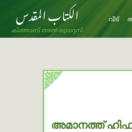
വീട്
അ
കിത്താബ് അൽ മുഖദ്ദസ്
അമാനത്ത് ഹിഫ