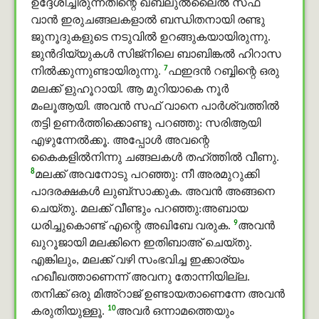
ഉദ്ദേശിച്ചിരുന്നതിന്റെ ഖബലുൽലൈൽ സഫ്
വാൻ ഇരുചങ്ങലകളാല്‍ ബന്ധിതനായി രണ്ടു
ജുനൂദുകളുടെ നടുവിൽ ഉറങ്ങുകയായിരുന്നു.
ജുൻദിയ്യുകൾ സിജ്നിലെ ബാബിങ്കൽ ഹിറാസ
7
നില്‍ക്കുന്നുണ്ടായിരുന്നു.
ഫഇദൻ റബ്ബിന്റെ ഒരു
മലക്ക് ളുഹൂറായി. ആ മുറിയാകെ നൂർ
മംലൂആയി. അവന്‍ സഫ് വാനെ പാര്‍ശ്വത്തില്‍
തട്ടി ഉണര്‍ത്തിക്കൊണ്ടു പറഞ്ഞു: സരിആയി
എഴുന്നേല്‍ക്കൂ. അപ്പോള്‍ അവന്റെ
കൈകളില്‍നിന്നു ചങ്ങലകള്‍ തഹ്ത്തിൽ വീണു.
8
മലക്ക് അവനോടു പറഞ്ഞു: നീ അരമുറുക്കി
പാദരക്ഷകള്‍ ലുബ്സാക്കുക. അവന്‍ അങ്ങനെ
ചെയ്തു. മലക്ക് വീണ്ടും പറഞ്ഞു:അബായ
9
ധരിച്ചുകൊണ്ട് എന്റെ അഖിബേ വരുക.
അവന്‍
ഖുറൂജായി മലക്കിനെ ഇതിബാഅ് ചെയ്തു.
എങ്കിലും, മലക്ക് വഴി സംഭവിച്ച ഇക്കാര്യം
ഹഖീഖത്താണെന്ന് അവനു തോന്നിയില്ല.
തനിക്ക് ഒരു മിഅ്റാജ് ഉണ്ടായതാണെന്നേ അവന്‍
10
കരുതിയുള്ളൂ.
അവര്‍ ഒന്നാമത്തെയും