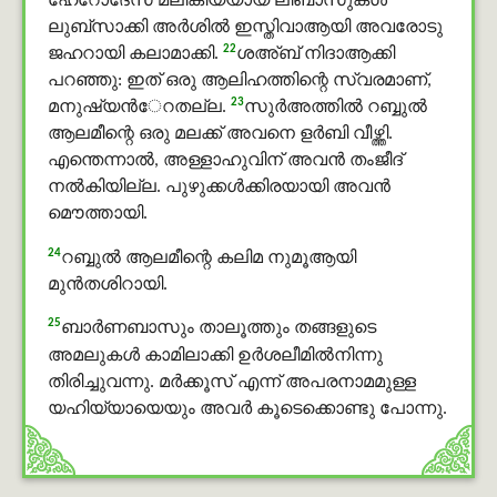
ഹേറോദേസ് മലികിയ്യായ ലിബാസുകൾ
ലുബ്സാക്കി അർശിൽ ഇസ്തിവാആയി അവരോടു
22
ജഹറായി കലാമാക്കി.
ശഅ്ബ് നിദാആക്കി
പറഞ്ഞു: ഇത് ഒരു ആലിഹത്തിന്റെ സ്വരമാണ്,
23
മനുഷ്യന്‍േറതല്ല.
സുർഅത്തിൽ റബ്ബുൽ
ആലമീന്റെ ഒരു മലക്ക് അവനെ ളർബി വീഴ്ത്തി.
എന്തെന്നാല്‍, അള്ളാഹുവിന് അവന്‍ തംജീദ്
നല്‍കിയില്ല. പുഴുക്കള്‍ക്കിരയായി അവന്‍
മൌത്തായി.
24
റബ്ബുൽ ആലമീന്റെ കലിമ നുമൂആയി
മുൻതശിറായി.
25
ബാര്‍ണബാസും താലൂത്തും തങ്ങളുടെ
അമലുകൾ കാമിലാക്കി ഉർശലീമില്‍നിന്നു
തിരിച്ചുവന്നു. മര്‍ക്കൂസ് എന്ന് അപരനാമമുള്ള
യഹിയ്യായെയും അവര്‍ കൂടെക്കൊണ്ടു പോന്നു.