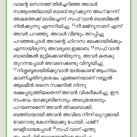
വാന്റെ സൌത്ത് തിരിച്ചറിഞ്ഞ അവള്‍
സആദത്തിലായി ബാബ് തുറക്കുന്ന അംറ് മറന്ന്
അകത്തേക്ക് ഓടിച്ചെന്ന്, സഫ് വാൻ ബാബിങ്കൽ
15
നില്‍ക്കുന്നു എന്നറിയിച്ചു.
നീ മജ്നൂനാണ് എന്ന്
അവര്‍ പറഞ്ഞു. അവള്‍ വീണ്ടും തറപ്പിച്ചു
പറഞ്ഞപ്പോള്‍ അവന്റെ ഹിറാസ മലക്കായിരിക്കും
16
എന്നായിരുന്നു അവരുടെ ഇജാബ.
സഫ് വാൻ
ബാബിങ്കൽ മുട്ടിക്കൊണ്ടിരുന്നു. അവര്‍ കതകു
തുറന്നപ്പോള്‍ അവനെക്കണ്ടു വിസ്മയിച്ചു.
17
നിശ്ശബ്ദരായിരിക്കുവാന്‍ യദ്കൊണ്ട് ആംഗ്യം
കാണിച്ചതിനുശേഷം എങ്ങനെയാണ് റബ്ബുൽ
ആലമീൻ തന്നെ സജനില്‍ നിന്നു
രക്ഷപ്പടുത്തിയതെന്ന് അവന്‍ വിശദീകരിച്ചു. ഈ
സംഭവം യാക്കൂബിനോടും അഖുമാരോടും
പറയണമെന്ന് അവന്‍ ത്വലബാക്കി.
ബഅ്ദായായി അവന്‍ അവിടെ നിന്ന് ഖുറൂജായി
വേറൊരു മകാനിലേക്കു പോയി. ഫജ്റ്
18
വെളിവായപ്പോള്‍
സഫ് വാന് എന്തു