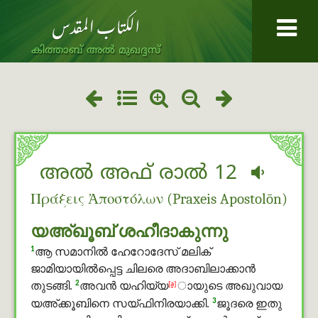
കിത്താബ് അൽ മുഖദ്ദസ്
അൽ അഫ് രാൽ 12
Πράξεις Ἀποστόλων (Praxeis Apostolōn)
യഅ്ഖൂബ് ശഹീദാകുന്നു
1
ആ സമാനിൽ ഹേറോദേസ് മലിക്
ജാമിയായില്‍പ്പെട്ട ചിലരെ അദാബിലാക്കാന്‍
2
[a]
തുടങ്ങി.
അവന്‍ യഹിയ്യ
ായുടെ അഖുവായ
3
യഅ്ക്കൂബിനെ സയ്ഫിനിരയാക്കി.
ജൂദരെ ഇതു