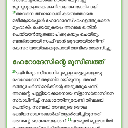
സംഭവിച്ചിരിക്കാമെന്നതിനെക്കുറിച്ചു
ജുനൂദുകളാകെ കബീറായ ബേജാറിലായി.
19
അവനെ ത്വലബാക്കി കണ്ടെത്താതെ
മജീആയപ്പോള്‍ ഹേറോദേസ് ഹഫളത്തുകാരെ
മുഹാകിം ചെയ്യുകയും അവരെ ഖതിൽ
ചെയ്യാൻആജ്ഞാപിക്കുകയും ചെയ്തു.
ബഅ്ദായായി സഫ് വാൻ ജൂദയായില്‍നിന്ന്
കേസറിയായിലേക്കുപോയി അവിടെ താമസിച്ചു.
ഹേറോദേസിന്റെ മുസീബത്ത്
20
ടയിറിലും സീദോനിലുമുള്ള ആളുകളോടു
ഹേറോദേസ് അളബിലായിരുന്നു. അവര്‍
ഒത്തുചേര്‍ന്ന് മലിക്കിന്റെ അടുത്തുചെന്ന്,
അവന്റെ പള്ളിയറക്കാരനായ ബ്‌ളാസ്‌തോസിനെ
സ്വാധീനിച്ച്, സലാമത്തിനുവേണ്ടി ത്വലബ്
ചെയ്തു. സബബ്, അവരുടെ ദൌല
ഭക്ഷ്യസാധനങ്ങള്‍ക്ക് ആശ്രയിച്ചിരുന്നത്
21
അവന്റെ ദൌലയെയാണ്.
യൗമുൽ മുഈനിൽ