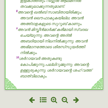
ഇളകാത്തതും റബ്ബുൽ ആലമീനില്‍
തവക്കുലാക്കുന്നതുമാണ്.
8
അവന്റെ ഖൽബ് സാബിതായിരിക്കും;
അവന്‍ ഖൌഫാകുകയില്ല; അവന്‍
അഅ്ദാഉകളുടെ സുറൂബ് കാണും.
9
അവന്‍ മിസ്കീൻമാർക്ക് കരീമായി സ്വദഖ
ചെയ്യുന്നു; അവന്റെ അദ്ൽ
അബദിയായി നിലനില്‍ക്കുന്നു; അവന്‍
അഭിമാനത്തോടെ ശിരസ്‌സുയര്‍ത്തി
നില്‍ക്കും.
10
ശർറായവർ അതുകണ്ടു
കോപിക്കുന്നു,പല്ലിറുമ്മുന്നു; അവന്റെ
ഉള്ളുരുകുന്നു; ശർറായവന്റെ ശഹ് വത്ത്
ബാത്വിലാകും.