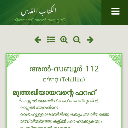
കിത്താബ് അൽ മുഖദ്ദസ്
അൽ-സബൂർ 112
תְּהִלִּים (Tehillim)
മുത്തഖിയായവന്റെ ഫറഹ്
1
റബ്ബുൽ ആലമീന് ഹംദ് ചൊല്ലുവിൻ;
റബ്ബുൽ ആലമീനെ
ഖൌഫുള്ളവരായിരിക്കുകയും അവിടുത്തെ
വസ്വിയ്യത്തുകളില്‍ ഫറഹാക്കുകയും