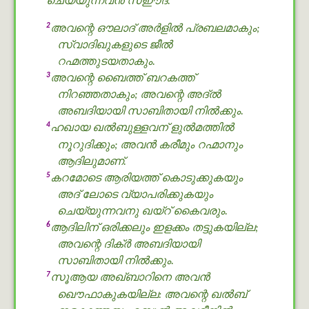
ചെയ്യുന്നവന്‍ സഈദ്.
2
അവന്റെ ഔലാദ് അർളിൽ പ്രബലമാകും;
സ്വാദിഖുകളുടെ ജീൽ
റഹ്മത്തുടയതാകും.
3
അവന്റെ ബൈത്ത് ബറകത്ത്
നിറഞ്ഞതാകും; അവന്റെ അദ്ൽ
അബദിയായി സാബിതായി നില്‍ക്കും.
4
ഹഖായ ഖൽബുള്ളവന് ളുൽമത്തിൽ
നൂറുദിക്കും; അവന്‍ കരീമും റഹ്മാനും
ആദിലുമാണ്.
5
കറമോടെ ആരിയത്ത് കൊടുക്കുകയും
അദ് ലോടെ വ്യാപരിക്കുകയും
ചെയ്യുന്നവനു ഖയ്റ് കൈവരും.
6
ആദിലിന് ഒരിക്കലും ഇളക്കം തട്ടുകയില്ല;
അവന്റെ ദിക്ർ അബദിയായി
സാബിതായി നില്‍ക്കും.
7
സൂആയ അഖ്ബാറിനെ അവന്‍
ഖൌഫാകുകയില്ല: അവന്റെ ഖൽബ്