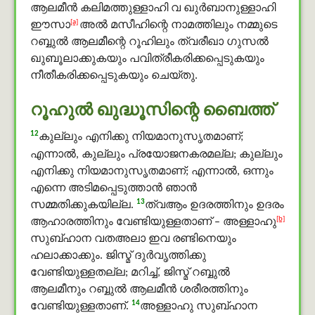
ആലമീൻ കലിമത്തുള്ളാഹി വ ഖുർബാനുള്ളാഹി
[a]
ഈസാ
അൽ മസീഹിന്റെ നാമത്തിലും നമ്മുടെ
റബ്ബുൽ ആലമീന്റെ റൂഹിലും ത്വരീഖാ ഗുസൽ
ഖുബൂലാക്കുകയും പവിത്രീകരിക്കപ്പെടുകയും
നീതീകരിക്കപ്പെടുകയും ചെയ്തു.
റൂഹുൽ ഖുദ്ധൂസിന്റെ ബൈത്ത്
12
കുല്ലും എനിക്കു നിയമാനുസൃതമാണ്;
എന്നാല്‍, കുല്ലും പ്രയോജനകരമല്ല; കുല്ലും
എനിക്കു നിയമാനുസൃതമാണ്; എന്നാല്‍, ഒന്നും
എന്നെ അടിമപ്പെടുത്താന്‍ ഞാന്‍
13
സമ്മതിക്കുകയില്ല.
ത്വആം ഉദരത്തിനും ഉദരം
[b]
ആഹാരത്തിനും വേണ്ടിയുള്ളതാണ് – അള്ളാഹു
സുബ്ഹാന വതഅലാ ഇവ രണ്ടിനെയും
ഹലാക്കാക്കും. ജിസ്മ് ദുര്‍വൃത്തിക്കു
വേണ്ടിയുള്ളതല്ല; മറിച്ച്, ജിസ്മ് റബ്ബുൽ
ആലമീനും റബ്ബുൽ ആലമീൻ ശരീരത്തിനും
14
വേണ്ടിയുള്ളതാണ്.
അള്ളാഹു സുബ്ഹാന