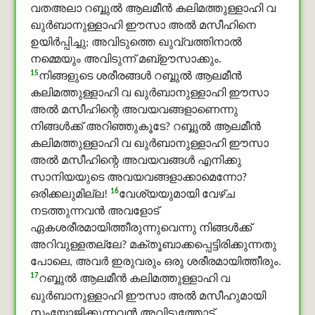
വതഅലാ റബ്ബുൽ ആലമീൻ കലിമത്തുള്ളാഹി വ
ഖുർബാനുള്ളാഹി ഈസാ അൽ മസീഹിനെ
ഉയിര്‍പ്പിച്ചു; അവിടുത്തെ ഖുവ്വത്തിനാൽ
നമ്മെയും അവിടുന്ന് മബ്ഊസാക്കും.
15
നിങ്ങളുടെ ശരീരങ്ങള്‍ റബ്ബുൽ ആലമീൻ
കലിമത്തുള്ളാഹി വ ഖുർബാനുള്ളാഹി ഈസാ
അൽ മസീഹിന്റെ അവയവങ്ങളാണെന്നു
നിങ്ങള്‍ക്ക് അറിഞ്ഞുകൂടേ? റബ്ബുൽ ആലമീൻ
കലിമത്തുള്ളാഹി വ ഖുർബാനുള്ളാഹി ഈസാ
അൽ മസീഹിന്റെ അവയവങ്ങള്‍ എനിക്കു
സാനിയയുടെ അവയവങ്ങളാക്കാമെന്നോ?
16
ഒരിക്കലുമില്ല!
വേശ്യയുമായി വേഴ്ച
നടത്തുന്നവന്‍ അവളോട്
ഏകശരീരമായിത്തീരുന്നുവെന്നു നിങ്ങള്‍ക്ക്
അറിവുള്ളതല്ലേ? മക്തൂബാക്കപ്പെട്ടിരിക്കുന്നതു
പോലെ, അവര്‍ ഇരുവരും ഒരു ശരീരമായിത്തീരും.
17
റബ്ബുൽ ആലമീൻ കലിമത്തുള്ളാഹി വ
ഖുർബാനുള്ളാഹി ഈസാ അൽ മസീഹുമായി
സംയോജിക്കുന്നവന്‍ അവിടുത്തോട്