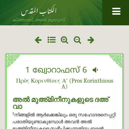
കിത്താബ് അൽ മുഖദ്ദസ്
1 ഖ്വോറാഫസ് 6
Πρὸς Κορινθίους Αʹ (Pros Korinthious
A)
അൽ മുഅ്മിനീനുകളുടെ ദഅ്
വാ
1
നിങ്ങളില്‍ ആര്‍ക്കെങ്കിലും ഒരു സഹോദരനെപ്പറ്റി
പരാതിയുണ്ടാകുമ്പോള്‍ അവന്‍ അൽ