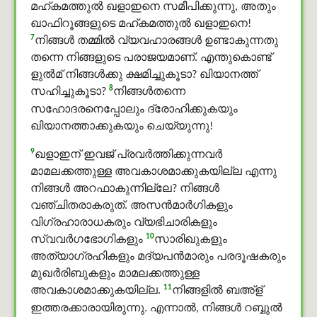
മഹ്കമത്തുൽ ഖളാഇനെ സമീപിക്കുന്നു, അതും
ഖാഫിറൂങ്ങളുടെ മഹ്കമത്തുൽ ഖളാഇനെ!
7
നിങ്ങള്‍ തമ്മില്‍ വ്യവഹാരങ്ങള്‍ ഉണ്ടാകുന്നതു
തന്നെ നിങ്ങളുടെ പരാജയമാണ്. എന്തുകൊണ്ട്
ളുൽമ് നിങ്ങള്‍ക്കു ക്ഷമിച്ചുകൂടാ? ഖിയാനത്ത്
8
സഹിച്ചുകൂടാ?
നിങ്ങള്‍തന്നെ
സഹോദരനെപ്പോലും ദ്രോഹിക്കുകയും
ഖിയാനത്താക്കുകയും ചെയ്യുന്നു!
9
ഖളാഇന് ഇവജ് പ്രവര്‍ത്തിക്കുന്നവര്‍
മാമലക്കത്തുള്ള അവകാശമാക്കുകയില്ല എന്നു
നിങ്ങള്‍ അറഫാകുന്നില്ലേ? നിങ്ങള്‍
വഞ്ചിതരാകരുത്. അസന്‍മാര്‍ഗികളും
വിഗ്രഹാരാധകരും വ്യഭിചാരികളും
10
സ്വവര്‍ഗഭോഗികളും
സാരിഖുകളും
അത്യാഗ്രഹികളും മദ്യപന്‍മാരും പരദൂഷകരും
മുഖർരിബുകളും മാമലക്കത്തുള്ള
11
അവകാശമാക്കുകയില്ല.
നിങ്ങളില്‍ ബഅ്ള്
ഇത്തരക്കാരായിരുന്നു. എന്നാല്‍, നിങ്ങള്‍ റബ്ബുൽ